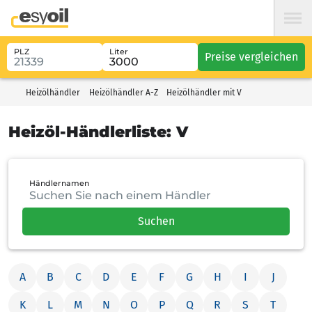
PLZ
Liter
Preise vergleichen
Heizölhändler
Heizölhändler A-Z
Heizölhändler mit V
Heizöl-Händlerliste:
V
Händlernamen
Suchen
A
B
C
D
E
F
G
H
I
J
K
L
M
N
O
P
Q
R
S
T