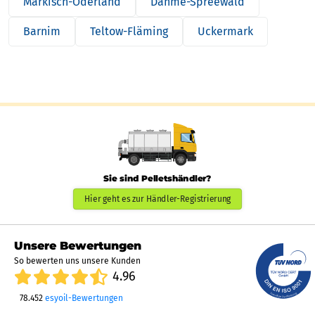
Märkisch-Oderland
Dahme-Spreewald
Barnim
Teltow-Fläming
Uckermark
Sie sind Pelletshändler?
Hier geht es zur Händler-Registrierung
Unsere Bewertungen
So bewerten uns unsere Kunden
4.96
78.452
esyoil-Bewertungen