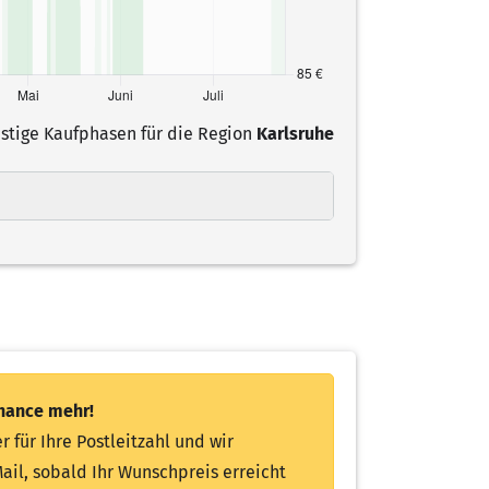
nstige Kaufphasen für die
Region
Karlsruhe
chance mehr!
r für Ihre Postleitzahl und wir
ail, sobald Ihr Wunschpreis erreicht