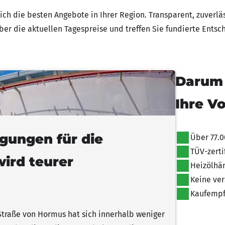
ich die besten Angebote in Ihrer Region. Transparent, zuverläs
er die aktuellen Tagespreise und treffen Sie fundierte Ents
Darum 
Ihre Vo
ngungen für die
Über 77.0
TÜV-zerti
ird teurer
Heizölhän
Keine ver
Kaufempf
Straße von Hormus hat sich innerhalb weniger