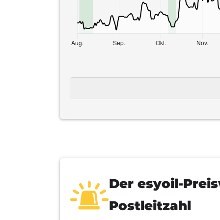
Der gute Zeitpunkt nach der esyoi
Der
esyoil-Prei
Postleitzahl