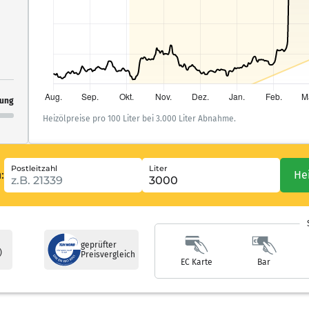
ung
Heizölpreise pro 100 Liter bei 3.000 Liter Abnahme.
Postleitzahl
Liter
:
He
geprüfter
 5 Sternen
)
Preisvergleich
EC Karte
Bar