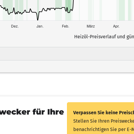
Heizöl-Preisverlauf und gü
l-Formel
swecker
für Ihre
Verpassen Sie keine Preis
Stellen Sie Ihren Preiswecke
benachrichtigen Sie per E-M