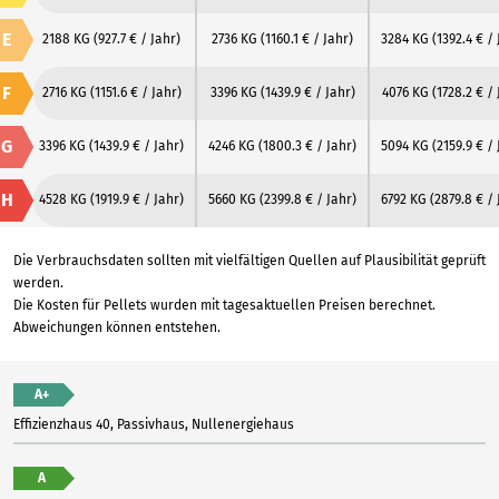
E
2188 KG
(927.7 € / Jahr)
2736 KG
(1160.1 € / Jahr)
3284 KG
(1392.4 € / 
F
2716 KG
(1151.6 € / Jahr)
3396 KG
(1439.9 € / Jahr)
4076 KG
(1728.2 € / 
G
3396 KG
(1439.9 € / Jahr)
4246 KG
(1800.3 € / Jahr)
5094 KG
(2159.9 € / 
H
4528 KG
(1919.9 € / Jahr)
5660 KG
(2399.8 € / Jahr)
6792 KG
(2879.8 € / 
Die Verbrauchsdaten sollten mit vielfältigen Quellen auf Plausibilität geprüft
werden.
Die Kosten für Pellets wurden mit tagesaktuellen Preisen berechnet.
Abweichungen können entstehen.
A+
Effizienzhaus 40, Passivhaus, Nullenergiehaus
A