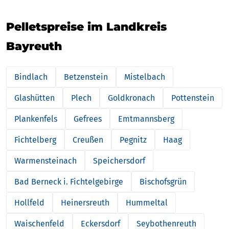
Pelletspreise im Landkreis
Bayreuth
Bindlach
Betzenstein
Mistelbach
Glashütten
Plech
Goldkronach
Pottenstein
Plankenfels
Gefrees
Emtmannsberg
Fichtelberg
Creußen
Pegnitz
Haag
Warmensteinach
Speichersdorf
Bad Berneck i. Fichtelgebirge
Bischofsgrün
Hollfeld
Heinersreuth
Hummeltal
Waischenfeld
Eckersdorf
Seybothenreuth