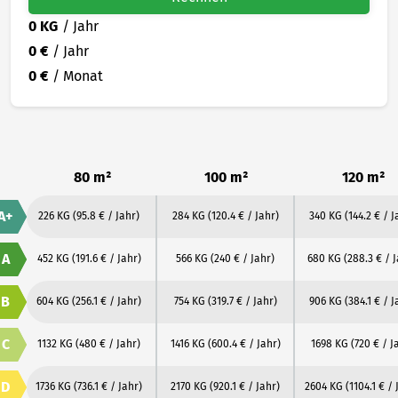
0 KG
/ Jahr
0 €
/ Jahr
0 €
/ Monat
80 m²
100 m²
120 m²
A+
226 KG
(95.8 € / Jahr)
284 KG
(120.4 € / Jahr)
340 KG
(144.2 € / J
A
452 KG
(191.6 € / Jahr)
566 KG
(240 € / Jahr)
680 KG
(288.3 € / 
B
604 KG
(256.1 € / Jahr)
754 KG
(319.7 € / Jahr)
906 KG
(384.1 € / J
C
1132 KG
(480 € / Jahr)
1416 KG
(600.4 € / Jahr)
1698 KG
(720 € / J
D
1736 KG
(736.1 € / Jahr)
2170 KG
(920.1 € / Jahr)
2604 KG
(1104.1 € / 