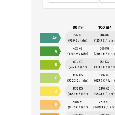
80 m²
100 m²
226 KG
284 KG
A+
(99.9 € / Jahr)
(125.5 € / Jahr)
452 KG
566 KG
A
(199.8 € / Jahr)
(250.2 € / Jahr)
604 KG
754 KG
B
(267 € / Jahr)
(333.3 € / Jahr)
1132 KG
1416 KG
C
(500.3 € / Jahr)
(625.9 € / Jahr)
1736 KG
2170 KG
D
(767.3 € / Jahr)
(959.1 € / Jahr)
2188 KG
2736 KG
E
(967.1 € / Jahr)
(1209.3 € / Jahr