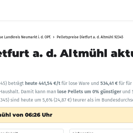
se Landkreis Neumarkt i. d. OPf.
Pelletspreise Dietfurt a. d. Altmühl 92345
tfurt a. d. Altmühl akt
45) beträgt
heute 441,54 €/t
für lose Ware und
534,41 €
für fü
n Haushalt. Damit kann man
lose Pellets um 0% günstiger
und 
92345) sind heute um 5,6% (24,87 €) teurer als im Bundesdurchs
tmühl von 06:26 Uhr