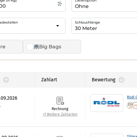
e (in kg)*
Lieferoption
adestellen
Schlauchlänge
re
Big Bags
Zahlart
Bewertung
.09.2026
Rödl
)
Rechnung
+1 Weitere Zahlarten
Tiltm