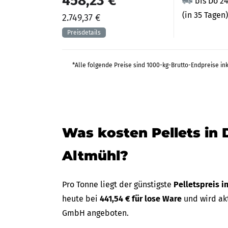
458,23 €
bis Do 2
(in 35 Tagen)
2.749,37 €
*Alle folgende Preise sind 1000-kg-Brutto-Endpreise in
Was kosten Pellets in D
Altmühl?
Pro Tonne liegt der günstigste
Pelletspreis in
heute bei
441,54 € für lose Ware
und wird ak
GmbH angeboten.