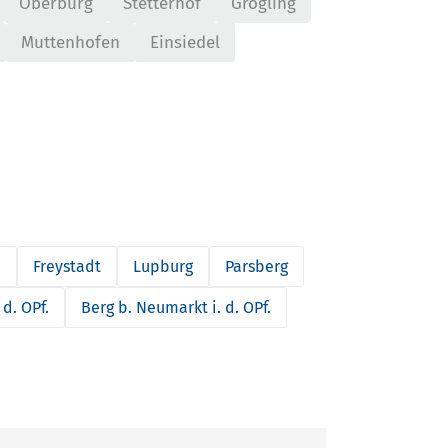
Oberbürg
Stetterhof
Grögling
Muttenhofen
Einsiedel
n
Freystadt
Lupburg
Parsberg
d. OPf.
Berg b. Neumarkt i. d. OPf.