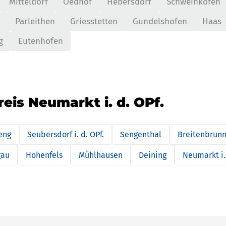
Mitteldorf
Oedhof
Hebersdorf
Schweinkofen
Parleithen
Griesstetten
Gundelshofen
Haas
g
Eutenhofen
eis Neumarkt i. d. OPf.
eng
Seubersdorf i. d. OPf.
Sengenthal
Breitenbrun
gau
Hohenfels
Mühlhausen
Deining
Neumarkt i. 