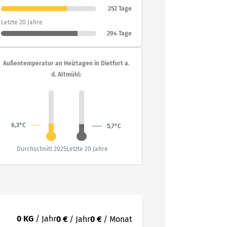
252 Tage
Letzte 20 Jahre
294 Tage
Außentemperatur an Heiztagen in Dietfurt a.
d. Altmühl:
6,3°C
5,7°C
Durchschnitt 2025
Letzte 20 Jahre
0 KG
/ Jahr
0 €
/ Jahr
0 €
/ Monat