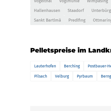
Vogelthal
Voglmühle
Wimpasing
Hallenhausen
Staadorf
Unterbürg
Sankt Bartlmä
Predlfing
Ottmarin
Pelletspreise im Landkr
Lauterhofen
Berching
Postbauer-H
Pilsach
Velburg
Pyrbaum
Bern