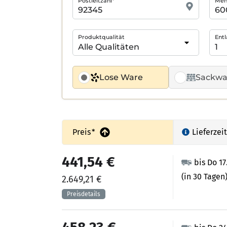
Postleitzahl*
Meng
Produktqualität
Entl
Lose Ware
Sackwa
Preis
*
Lieferzeit
441,54 €
bis Do 17
(in 30 Tagen
2.649,21 €