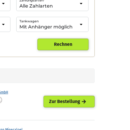
Zahlungsarten*
Tankwagen
Rechnen
 GmbH
Zur Bestellung
ann Mineraloel