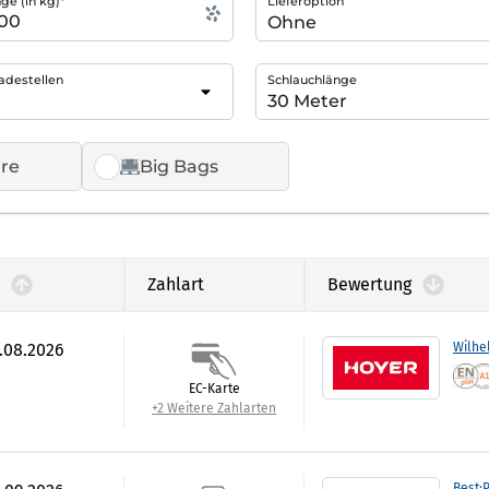
e (in kg)*
Lieferoption
adestellen
Schlauchlänge
re
Big Bags
Zahlart
Bewertung
7.08.2026
Wilhe
EC-Karte
+2 Weitere Zahlarten
Best:P