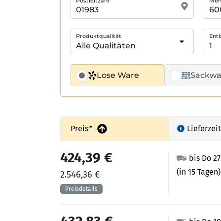
Postleitzahl*
Meng
Produktqualität
Entl
Lose Ware
Sackwa
Preis
*
Lieferzeit
424,39 €
bis Do 2
(in 15 Tagen)
2.546,36 €