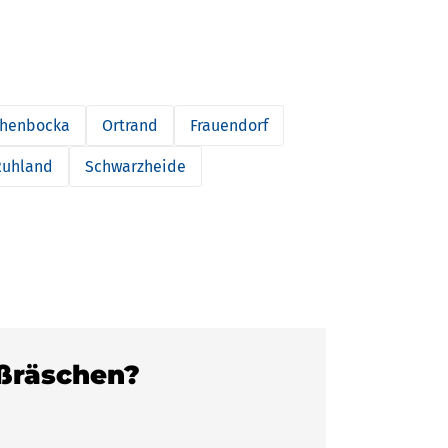
henbocka
Ortrand
Frauendorf
Ruhland
Schwarzheide
oßräschen?