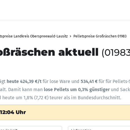
tspreise Landkreis Oberspreewald-Lausitz
Pelletspreise Großräschen 01983
oßräschen aktuell
(01983
ägt
heute 424,39 €/t
für lose Ware und
534,41 €
für für Pellets
halt. Damit kann man
lose Pellets um 0,3% günstiger
und Sac
d heute um 1,8% (7,72 €) teurer als im Bundesdurchschnitt.
12:04 Uhr