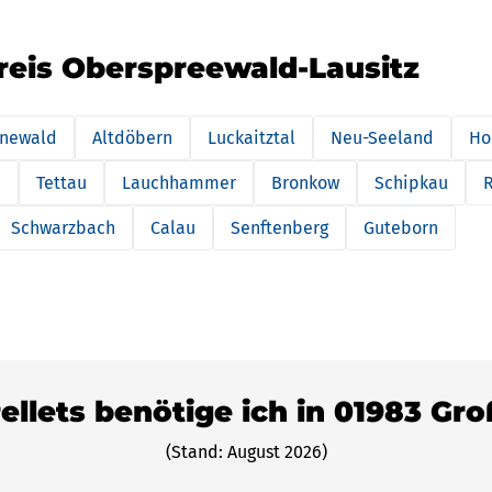
reis Oberspreewald-Lausitz
newald
Altdöbern
Luckaitztal
Neu-Seeland
Ho
n
Tettau
Lauchhammer
Bronkow
Schipkau
Schwarzbach
Calau
Senftenberg
Guteborn
Pellets benötige ich in 01983 Gr
(Stand: August 2026)