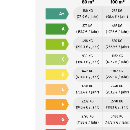
80 m²
100 m²
186 KG
232 KG
A+
(78.9 € / Jahr)
(98.4 € / Jahr)
372 KG
466 KG
A
(157.7 € / Jahr)
(197.6 € / Jahr)
496 KG
620 KG
B
(210.3 € / Jahr)
(262.9 € / Jahr)
930 KG
1162 KG
C
(394.3 € / Jahr)
(492.7 € / Jahr)
1426 KG
1782 KG
D
(604.6 € / Jahr)
(755.6 € / Jahr)
1798 KG
2248 KG
E
(762.4 € / Jahr)
(953.2 € / Jahr)
2232 KG
2790 KG
F
(946.4 € / Jahr)
(1183 € / Jahr)
2790 KG
3488 KG
G
(1183 € / Jahr)
(1478.9 € / Jahr)