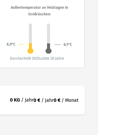
Außentemperatur an Heiztagen in
Großräschen:
6,5°C
6,1°C
Durchschnitt 2025
Letzte 20 Jahre
0 KG
/ Jahr
0 €
/ Jahr
0 €
/ Monat