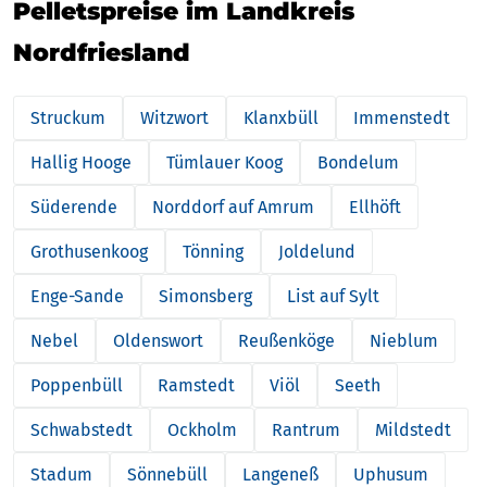
Pelletspreise im Landkreis
Nordfriesland
Struckum
Witzwort
Klanxbüll
Immenstedt
Hallig Hooge
Tümlauer Koog
Bondelum
Süderende
Norddorf auf Amrum
Ellhöft
Grothusenkoog
Tönning
Joldelund
Enge-Sande
Simonsberg
List auf Sylt
Nebel
Oldenswort
Reußenköge
Nieblum
Poppenbüll
Ramstedt
Viöl
Seeth
Schwabstedt
Ockholm
Rantrum
Mildstedt
Stadum
Sönnebüll
Langeneß
Uphusum