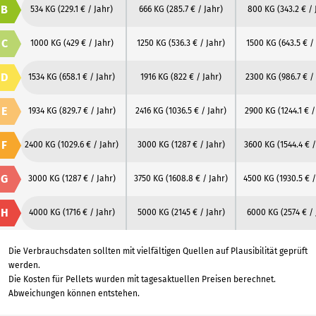
B
534 KG
(229.1 € / Jahr)
666 KG
(285.7 € / Jahr)
800 KG
(343.2 € / 
C
1000 KG
(429 € / Jahr)
1250 KG
(536.3 € / Jahr)
1500 KG
(643.5 € /
D
1534 KG
(658.1 € / Jahr)
1916 KG
(822 € / Jahr)
2300 KG
(986.7 € /
E
1934 KG
(829.7 € / Jahr)
2416 KG
(1036.5 € / Jahr)
2900 KG
(1244.1 € /
F
2400 KG
(1029.6 € / Jahr)
3000 KG
(1287 € / Jahr)
3600 KG
(1544.4 € /
G
3000 KG
(1287 € / Jahr)
3750 KG
(1608.8 € / Jahr)
4500 KG
(1930.5 € /
H
4000 KG
(1716 € / Jahr)
5000 KG
(2145 € / Jahr)
6000 KG
(2574 € /
Die Verbrauchsdaten sollten mit vielfältigen Quellen auf Plausibilität geprüft
werden.
Die Kosten für Pellets wurden mit tagesaktuellen Preisen berechnet.
Abweichungen können entstehen.