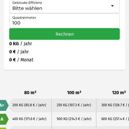
Gebäude-Effizienz
Quadratmeter
Rechnen
0 KG
/ Jahr
0 €
/ Jahr
0 €
/ Monat
80 m²
100 m²
120 m²
A+
200 KG
(85.8 € / Jahr)
250 KG
(107.3 € / Jahr)
300 KG
(128.7 € / 
A
400 KG
(171.6 € / Jahr)
500 KG
(214.5 € / Jahr)
600 KG
(257.4 € / 