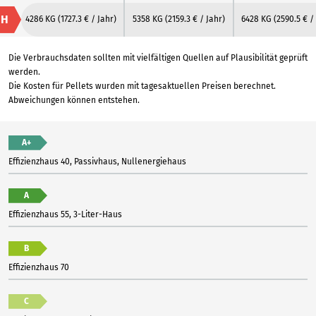
H
4286 KG
(1727.3 € / Jahr)
5358 KG
(2159.3 € / Jahr)
6428 KG
(2590.5 € /
Die Verbrauchsdaten sollten mit vielfältigen Quellen auf Plausibilität geprüft
werden.
Die Kosten für Pellets wurden mit tagesaktuellen Preisen berechnet.
Abweichungen können entstehen.
A+
Effizienzhaus 40, Passivhaus, Nullenergiehaus
A
Effizienzhaus 55, 3-Liter-Haus
B
Effizienzhaus 70
C