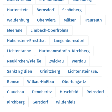
Hartenstein
Bernsdorf
Schönberg
Waldenburg
Oberwiera
Mülsen
Fraureuth
Meerane
Limbach-Oberfrohna
Hohenstein-Ernstthal
Langenbernsdorf
Lichtentanne
Hartmannsdorf b. Kirchberg
Neukirchen/Pleiße
Zwickau
Werdau
Sankt Egidien
Crinitzberg
Lichtenstein/Sa.
Remse
Wilkau-Haßlau
Oberlungwitz
Glauchau
Dennheritz
Hirschfeld
Reinsdorf
Kirchberg
Gersdorf
Wildenfels