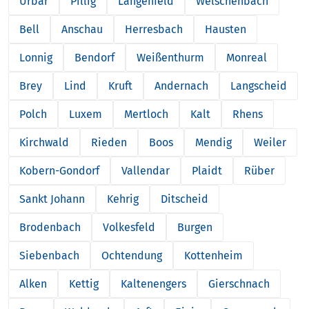
Urbar
Pillig
Langenfeld
Welschenbach
Bell
Anschau
Herresbach
Hausten
Lonnig
Bendorf
Weißenthurm
Monreal
Brey
Lind
Kruft
Andernach
Langscheid
Polch
Luxem
Mertloch
Kalt
Rhens
Kirchwald
Rieden
Boos
Mendig
Weiler
Kobern-Gondorf
Vallendar
Plaidt
Rüber
Sankt Johann
Kehrig
Ditscheid
Brodenbach
Volkesfeld
Burgen
Siebenbach
Ochtendung
Kottenheim
Alken
Kettig
Kaltenengers
Gierschnach