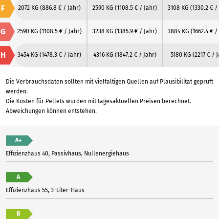
F
2072 KG
(886.8 € / Jahr)
2590 KG
(1108.5 € / Jahr)
3108 KG
(1330.2 € /
G
2590 KG
(1108.5 € / Jahr)
3238 KG
(1385.9 € / Jahr)
3884 KG
(1662.4 € /
H
3454 KG
(1478.3 € / Jahr)
4316 KG
(1847.2 € / Jahr)
5180 KG
(2217 € / 
Die Verbrauchsdaten sollten mit vielfältigen Quellen auf Plausibilität geprüft
werden.
Die Kosten für Pellets wurden mit tagesaktuellen Preisen berechnet.
Abweichungen können entstehen.
A+
Effizienzhaus 40, Passivhaus, Nullenergiehaus
A
Effizienzhaus 55, 3-Liter-Haus
B