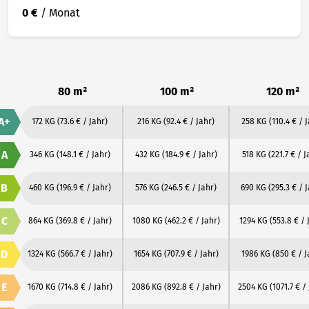
0 €
/ Monat
80 m²
100 m²
120 m²
A+
172 KG
(73.6 € / Jahr)
216 KG
(92.4 € / Jahr)
258 KG
(110.4 € / 
A
346 KG
(148.1 € / Jahr)
432 KG
(184.9 € / Jahr)
518 KG
(221.7 € / J
B
460 KG
(196.9 € / Jahr)
576 KG
(246.5 € / Jahr)
690 KG
(295.3 € / 
C
864 KG
(369.8 € / Jahr)
1080 KG
(462.2 € / Jahr)
1294 KG
(553.8 € / 
D
1324 KG
(566.7 € / Jahr)
1654 KG
(707.9 € / Jahr)
1986 KG
(850 € / J
E
1670 KG
(714.8 € / Jahr)
2086 KG
(892.8 € / Jahr)
2504 KG
(1071.7 € /