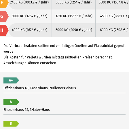
F
2400 KG
(1003.2 € / Jahr)
3000 KG
(1254 € / Jahr)
3600 KG
(1504.8 € /
G
3000 KG
(1254 € / Jahr)
3750 KG
(1567.5 € / Jahr)
4500 KG
(1881 € / 
H
4000 KG
(1672 € / Jahr)
5000 KG
(2090 € / Jahr)
6000 KG
(2508 € / 
Die Verbrauchsdaten sollten mit vielfältigen Quellen auf Plausibilität geprüft
werden.
Die Kosten für Pellets wurden mit tagesaktuellen Preisen berechnet.
Abweichungen können entstehen.
A+
Effizienzhaus 40, Passivhaus, Nullenergiehaus
A
Effizienzhaus 55, 3-Liter-Haus
B