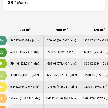
0 €
/ Monat
80 m²
100 m²
120 m²
A+
200 KG
(83.6 € / Jahr)
250 KG
(104.5 € / Jahr)
300 KG
(125.4 € / 
A
400 KG
(167.2 € / Jahr)
500 KG
(209 € / Jahr)
600 KG
(250.8 € / 
B
534 KG
(223.2 € / Jahr)
666 KG
(278.4 € / Jahr)
800 KG
(334.4 € / 
C
1000 KG
(418 € / Jahr)
1250 KG
(522.5 € / Jahr)
1500 KG
(627 € / J
D
1534 KG
(641.2 € / Jahr)
1916 KG
(800.9 € / Jahr)
2300 KG
(961.4 € /
E
1934 KG
(808.4 € / Jahr)
2416 KG
(1009.9 € / Jahr)
2900 KG
(1212.2 € /