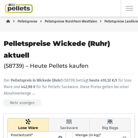
Pelletspreise
Pelletspreise Nordrhein-Westfalen
Pelletspreise Landkre
Pelletspreise Wickede (Ruhr)
aktuell
(58739) – Heute Pellets kaufen
Der
Pelletspreis in Wickede (Ruhr)
(58739) beträgt
heute 410,32 €/t
für lose
Ware und
442,98 €
für für Pellets-Sackware. Diese Preise gelten bei einer
Abnahmemenge
...
Mehr anzeigen
Lose Ware
Sackware
Big Bags
Postleitzahl*
Menge (in kg)*