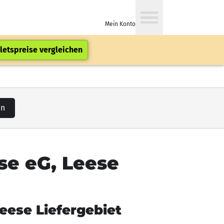
Mein Konto
letspreise vergleichen
en
ese eG, Leese
Leese Liefergebiet