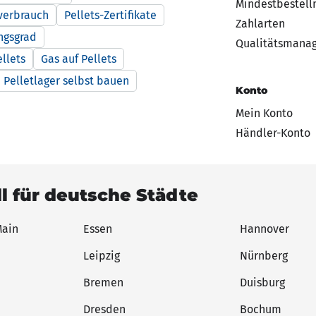
Mindestbestel
verbrauch
Pellets-Zertifikate
Zahlarten
ngsgrad
Qualitätsmana
ellets
Gas auf Pellets
Pelletlager selbst bauen
Konto
Mein Konto
Händler-Konto
ll für deutsche Städte
Main
Essen
Hannover
Leipzig
Nürnberg
Bremen
Duisburg
Dresden
Bochum