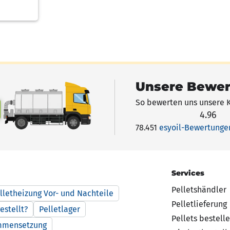
Unsere Bewe
So bewerten uns unsere 
4.96
4.96 von 5 Sternen
78.451
esyoil-Bewertunge
Services
Pelletshändler
lletheizung Vor- und Nachteile
Pelletlieferung
estellt?
Pelletlager
Pellets bestell
ammensetzung