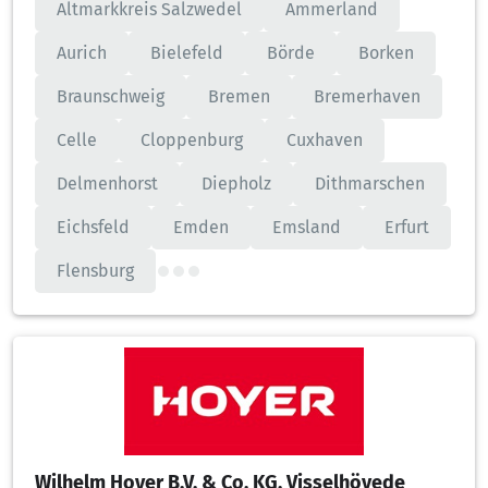
Altmarkkreis Salzwedel
Ammerland
Aurich
Bielefeld
Börde
Borken
Braunschweig
Bremen
Bremerhaven
Celle
Cloppenburg
Cuxhaven
Delmenhorst
Diepholz
Dithmarschen
Eichsfeld
Emden
Emsland
Erfurt
Flensburg
Wilhelm Hoyer B.V. & Co. KG, Visselhövede