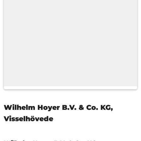
Produktqualitäten
Zahlarten
Lieferoptionen
Tankwagen
Schlauchlänge
Standardlieferzeit
Wilhelm Hoyer B.V. & Co. KG,
Visselhövede