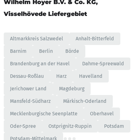
Wilhelm Hoyer B.V. & Co. KG,
Visselhövede Liefergebiet
Altmarkkreis Salzwedel
Anhalt-Bitterfeld
Barnim
Berlin
Börde
Brandenburg an der Havel
Dahme-Spreewald
Dessau-Roßlau
Harz
Havelland
Jerichower Land
Magdeburg
Mansfeld-Südharz
Märkisch-Oderland
Mecklenburgische Seenplatte
Oberhavel
Oder-Spree
Ostprignitz-Ruppin
Potsdam
Potsdam-Mittelmark