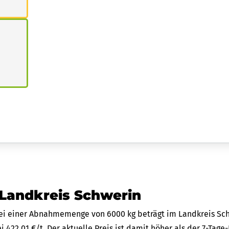
 Landkreis Schwerin
 bei einer Abnahmemenge von 6000 kg beträgt im Landkreis Schw
bei 422,01 €/t. Der aktuelle Preis ist damit höher als der 7-Tage