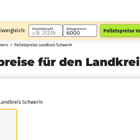
Postleitzahl
Kilogramm
isvergleich:
Pelletspreise V
mmern
Pelletspreise Landkreis Schwerin
preise für den Landkre
 Landkreis Schwerin