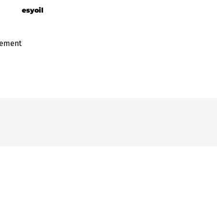
esyoil
gement