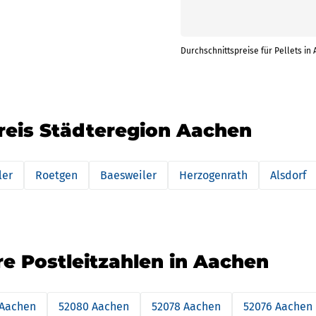
Durchschnittspreise für Pellets in
kreis Städteregion Aachen
ler
Roetgen
Baesweiler
Herzogenrath
Alsdorf
re Postleitzahlen in Aachen
 Aachen
52080 Aachen
52078 Aachen
52076 Aachen