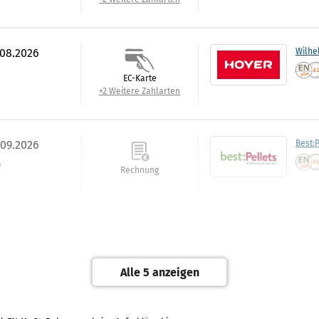
.08.2026
Wilhe
EC-Karte
+2 Weitere Zahlarten
.09.2026
Best:P
)
Rechnung
.09.2026
Tiltm
Rechnung
Alle 5 anzeigen
+1 Weitere Zahlarten
RAL