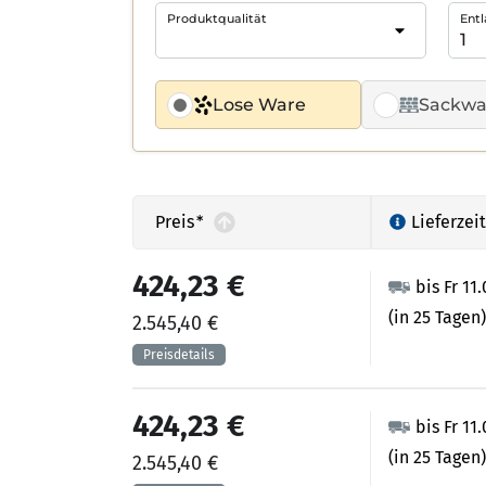
Produktqualität
Entl
Lose Ware
Sackwa
Preis
*
Lieferzeit
424,23 €
bis Fr 11
(in 25 Tagen)
2.545,40 €
424,23 €
bis Fr 11
(in 25 Tagen)
2.545,40 €