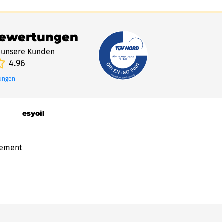
Bewertungen
 unsere Kunden
4.96
tungen
esyoil
gement