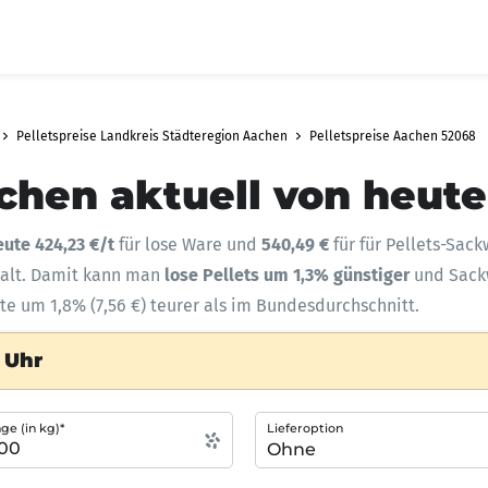
Pelletspreise Landkreis Städteregion Aachen
Pelletspreise Aachen 52068
chen aktuell von heute
eute 424,23 €/t
für lose Ware und
540,49 €
für für Pellets-Sack
halt. Damit kann man
lose Pellets um 1,3% günstiger
und Sac
te um 1,8% (7,56 €) teurer als im Bundesdurchschnitt.
 Uhr
e (in kg)*
Lieferoption