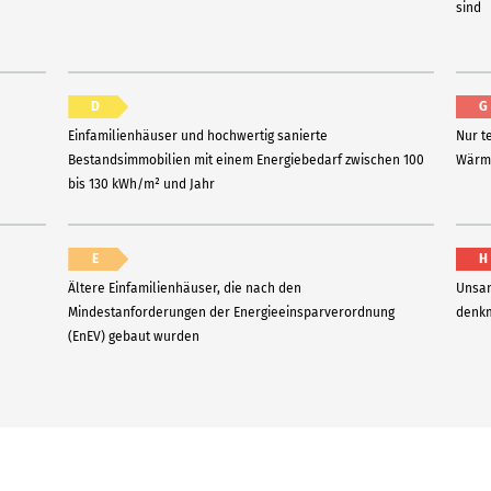
sind
D
G
Einfamilienhäuser und hochwertig sanierte
Nur t
Bestandsimmobilien mit einem Energiebedarf zwischen 100
Wärme
bis 130 kWh/m² und Jahr
E
H
Ältere Einfamilienhäuser, die nach den
Unsan
Mindestanforderungen der Energieeinsparverordnung
denkm
(EnEV) gebaut wurden