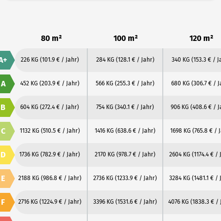
80 m²
100 m²
120 m²
A+
226 KG
(101.9 € / Jahr)
284 KG
(128.1 € / Jahr)
340 KG
(153.3 € / J
A
452 KG
(203.9 € / Jahr)
566 KG
(255.3 € / Jahr)
680 KG
(306.7 € / J
B
604 KG
(272.4 € / Jahr)
754 KG
(340.1 € / Jahr)
906 KG
(408.6 € / J
C
1132 KG
(510.5 € / Jahr)
1416 KG
(638.6 € / Jahr)
1698 KG
(765.8 € / 
D
1736 KG
(782.9 € / Jahr)
2170 KG
(978.7 € / Jahr)
2604 KG
(1174.4 € / 
E
2188 KG
(986.8 € / Jahr)
2736 KG
(1233.9 € / Jahr)
3284 KG
(1481.1 € / 
F
2716 KG
(1224.9 € / Jahr)
3396 KG
(1531.6 € / Jahr)
4076 KG
(1838.3 € / 