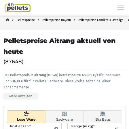
Pelletspreise
Pelletspreise Bayern
Pelletspreise Landkreis Ostallgäu
Pelletspreise Aitrang aktuell von
heute
(87648)
Der
Pelletspreis in Aitrang
(87648) beträgt
heute 450,65 €/t
für lose Ware
und
534,41 €
für für Pellets-Sackware. Diese Preise gelten bei einer
Abnahmemenge
...
Mehr anzeigen
Lose Ware
Sackware
Big Bags
Postleitzahl*
Menge (in kg)*