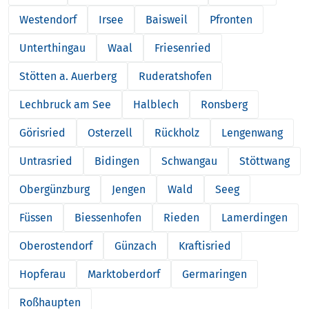
Westendorf
Irsee
Baisweil
Pfronten
Unterthingau
Waal
Friesenried
Stötten a. Auerberg
Ruderatshofen
Lechbruck am See
Halblech
Ronsberg
Görisried
Osterzell
Rückholz
Lengenwang
Untrasried
Bidingen
Schwangau
Stöttwang
Obergünzburg
Jengen
Wald
Seeg
Füssen
Biessenhofen
Rieden
Lamerdingen
Oberostendorf
Günzach
Kraftisried
Hopferau
Marktoberdorf
Germaringen
Roßhaupten