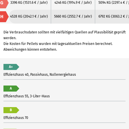
G
3396 KG
(1531.6 € / Jahr)
4246 KG
(1914.9 € / Jahr)
5094 KG
(2297.4 € / 
H
4528 KG
(2042.1 € / Jahr)
5660 KG
(2552.7 € / Jahr)
6792 KG
(3063.2 € / 
Die Verbrauchsdaten sollten mit vielfältigen Quellen auf Plausibilität geprüft
werden.
Die Kosten für Pellets wurden mit tagesaktuellen Preisen berechnet.
Abweichungen können entstehen.
A+
Effizienzhaus 40, Passivhaus, Nullenergiehaus
A
Effizienzhaus 55, 3-Liter-Haus
B
Effizienzhaus 70