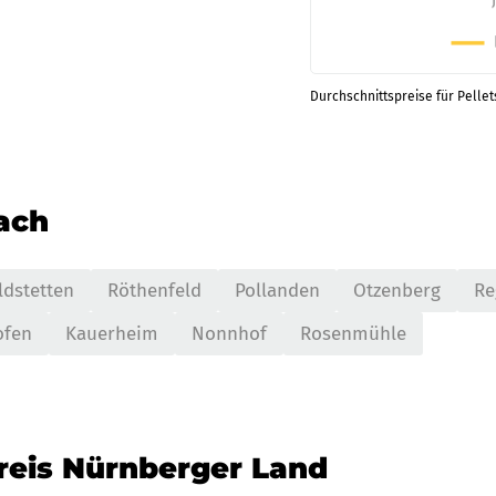
Durchschnittspreise für Pellet
nach
ldstetten
Röthenfeld
Pollanden
Otzenberg
Re
ofen
Kauerheim
Nonnhof
Rosenmühle
reis Nürnberger Land