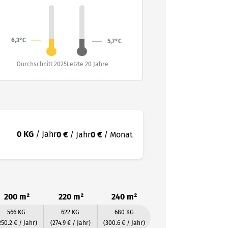
6,3°C
5,7°C
Durchschnitt 2025
Letzte 20 Jahre
0 KG
/ Jahr
0 €
/ Jahr
0 €
/ Monat
200 m²
220 m²
240 m²
566 KG
622 KG
680 KG
250.2 € / Jahr)
(274.9 € / Jahr)
(300.6 € / Jahr)