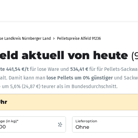
ise Landkreis Nürnberger Land
Pelletspreise Alfeld 91236
feld aktuell von heute
(
te 441,54 €/t
für lose Ware und
534,41 €
für für Pellets-Sackwa
halt. Damit kann man
lose Pellets um 0% günstiger
und Sack
e um 5,6% (24,87 €) teurer als im Bundesdurchschnitt.
Uhr
e (in kg)*
Lieferoption