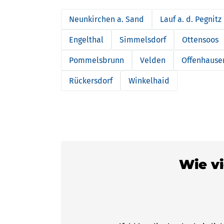
Neunkirchen a. Sand
Lauf a. d. Pegnitz
Engelthal
Simmelsdorf
Ottensoos
Pommelsbrunn
Velden
Offenhause
Rückersdorf
Winkelhaid
Wie vi