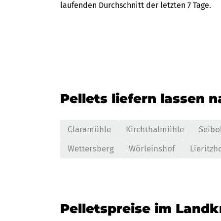
laufenden Durchschnitt der letzten 7 Tage.
Pellets liefern lassen 
Claramühle
Kirchthalmühle
Seibo
Wettersberg
Wörleinshof
Lieritzh
Pelletspreise im Landk