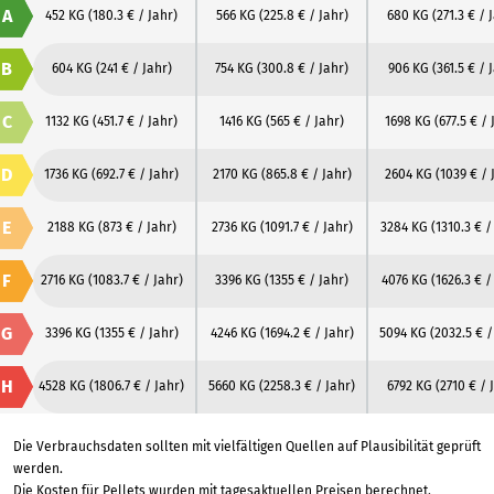
A
452 KG
(180.3 € / Jahr)
566 KG
(225.8 € / Jahr)
680 KG
(271.3 € / 
B
604 KG
(241 € / Jahr)
754 KG
(300.8 € / Jahr)
906 KG
(361.5 € / 
C
1132 KG
(451.7 € / Jahr)
1416 KG
(565 € / Jahr)
1698 KG
(677.5 € / 
D
1736 KG
(692.7 € / Jahr)
2170 KG
(865.8 € / Jahr)
2604 KG
(1039 € / 
E
2188 KG
(873 € / Jahr)
2736 KG
(1091.7 € / Jahr)
3284 KG
(1310.3 € /
F
2716 KG
(1083.7 € / Jahr)
3396 KG
(1355 € / Jahr)
4076 KG
(1626.3 € /
G
3396 KG
(1355 € / Jahr)
4246 KG
(1694.2 € / Jahr)
5094 KG
(2032.5 € /
H
4528 KG
(1806.7 € / Jahr)
5660 KG
(2258.3 € / Jahr)
6792 KG
(2710 € / 
Die Verbrauchsdaten sollten mit vielfältigen Quellen auf Plausibilität geprüft
werden.
Die Kosten für Pellets wurden mit tagesaktuellen Preisen berechnet.