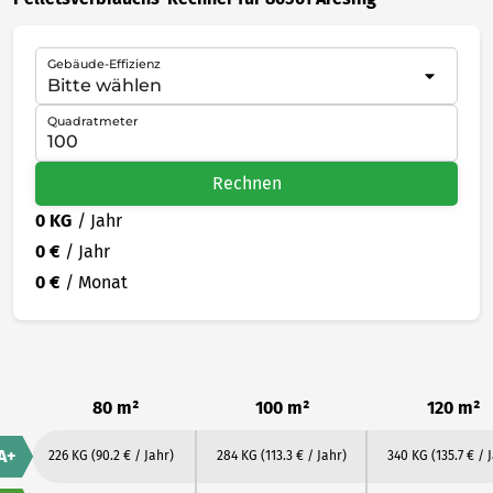
Gebäude-Effizienz
Quadratmeter
Rechnen
0 KG
/ Jahr
0 €
/ Jahr
0 €
/ Monat
80 m²
100 m²
120 m²
A+
226 KG
(90.2 € / Jahr)
284 KG
(113.3 € / Jahr)
340 KG
(135.7 € / 