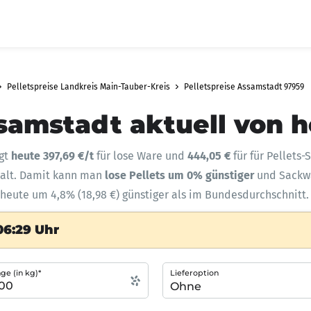
Pelletspreise Landkreis Main-Tauber-Kreis
Pelletspreise Assamstadt 97959
ssamstadt aktuell von 
ägt
heute 397,69 €/t
für lose Ware und
444,05 €
für für Pellets
halt. Damit kann man
lose Pellets um 0% günstiger
und Sack
 heute um 4,8% (18,98 €) günstiger als im Bundesdurchschnitt.
06:29 Uhr
e (in kg)*
Lieferoption