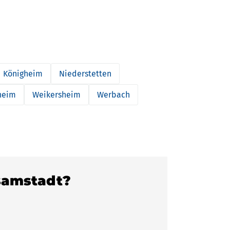
Königheim
Niederstetten
heim
Weikersheim
Werbach
ssamstadt?