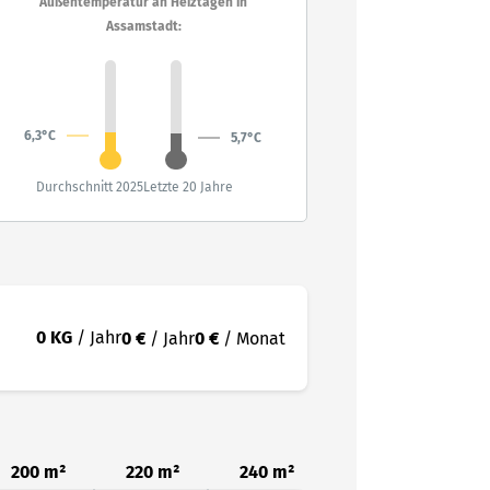
Außentemperatur an Heiztagen in
Assamstadt:
6,3°C
5,7°C
Durchschnitt 2025
Letzte 20 Jahre
0 KG
/ Jahr
0 €
/ Jahr
0 €
/ Monat
200 m²
220 m²
240 m²