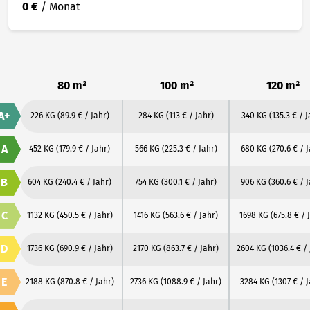
0 €
/ Monat
80 m²
100 m²
120 m²
A+
226 KG
(89.9 € / Jahr)
284 KG
(113 € / Jahr)
340 KG
(135.3 € / J
A
452 KG
(179.9 € / Jahr)
566 KG
(225.3 € / Jahr)
680 KG
(270.6 € / 
B
604 KG
(240.4 € / Jahr)
754 KG
(300.1 € / Jahr)
906 KG
(360.6 € / 
C
1132 KG
(450.5 € / Jahr)
1416 KG
(563.6 € / Jahr)
1698 KG
(675.8 € / 
D
1736 KG
(690.9 € / Jahr)
2170 KG
(863.7 € / Jahr)
2604 KG
(1036.4 € /
E
2188 KG
(870.8 € / Jahr)
2736 KG
(1088.9 € / Jahr)
3284 KG
(1307 € / 