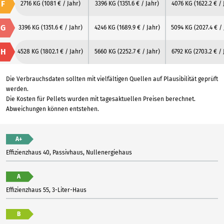
F
2716 KG
(1081 € / Jahr)
3396 KG
(1351.6 € / Jahr)
4076 KG
(1622.2 € / 
G
3396 KG
(1351.6 € / Jahr)
4246 KG
(1689.9 € / Jahr)
5094 KG
(2027.4 € /
H
4528 KG
(1802.1 € / Jahr)
5660 KG
(2252.7 € / Jahr)
6792 KG
(2703.2 € / 
Die Verbrauchsdaten sollten mit vielfältigen Quellen auf Plausibilität geprüft
werden.
Die Kosten für Pellets wurden mit tagesaktuellen Preisen berechnet.
Abweichungen können entstehen.
A+
Effizienzhaus 40, Passivhaus, Nullenergiehaus
A
Effizienzhaus 55, 3-Liter-Haus
B