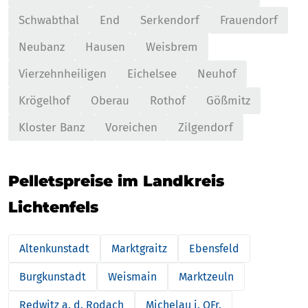
Schwabthal
End
Serkendorf
Frauendorf
Neubanz
Hausen
Weisbrem
Vierzehnheiligen
Eichelsee
Neuhof
Krögelhof
Oberau
Rothof
Gößmitz
Kloster Banz
Voreichen
Zilgendorf
Pelletspreise im Landkreis
Lichtenfels
Altenkunstadt
Marktgraitz
Ebensfeld
Burgkunstadt
Weismain
Marktzeuln
Redwitz a. d. Rodach
Michelau i. OFr.