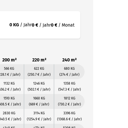
0 KG
/ Jahr
0 €
/ Jahr
0 €
/ Monat
200 m²
220 m²
240 m²
566 KG
622 KG
680 KG
228.1 € / Jahr)
(250.7 € / Jahr)
(274 € / Jahr)
1132 KG
1246 KG
1358 KG
456.2 € / Jahr)
(502.1 € / Jahr)
(547.3 € / Jahr)
1510 KG
1660 KG
1812 KG
608.5 € / Jahr)
(669 € / Jahr)
(730.2 € / Jahr)
2830 KG
3114 KG
3396 KG
140.5 € / Jahr)
(1254.9 € / Jahr)
(1368.6 € / Jahr)