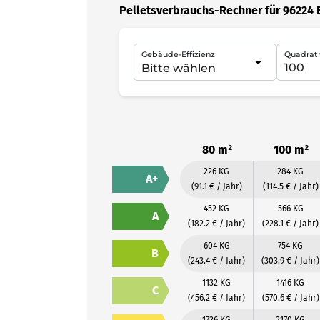
Pelletsverbrauchs-Rechner für 96224
Gebäude-Effizienz
Quadrat
80 m²
100 m²
226 KG
284 KG
A+
(91.1 € / Jahr)
(114.5 € / Jahr)
452 KG
566 KG
A
(182.2 € / Jahr)
(228.1 € / Jahr)
604 KG
754 KG
B
(243.4 € / Jahr)
(303.9 € / Jahr)
1132 KG
1416 KG
C
(456.2 € / Jahr)
(570.6 € / Jahr)