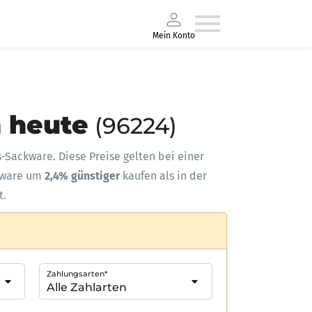
Mein Konto
n heute
(96224)
ts-Sackware. Diese Preise gelten bei einer
kware um
2,4% günstiger
kaufen als in der
t.
Zahlungsarten*