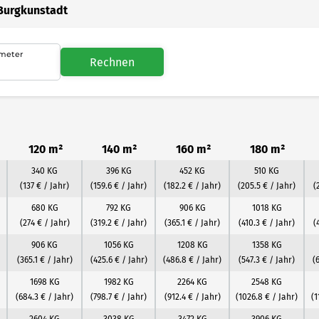
 Burgkunstadt
meter
Rechnen
120 m²
140 m²
160 m²
180 m²
340 KG
396 KG
452 KG
510 KG
(137 € / Jahr)
(159.6 € / Jahr)
(182.2 € / Jahr)
(205.5 € / Jahr)
(
680 KG
792 KG
906 KG
1018 KG
(274 € / Jahr)
(319.2 € / Jahr)
(365.1 € / Jahr)
(410.3 € / Jahr)
(
906 KG
1056 KG
1208 KG
1358 KG
(365.1 € / Jahr)
(425.6 € / Jahr)
(486.8 € / Jahr)
(547.3 € / Jahr)
(
1698 KG
1982 KG
2264 KG
2548 KG
(684.3 € / Jahr)
(798.7 € / Jahr)
(912.4 € / Jahr)
(1026.8 € / Jahr)
(1