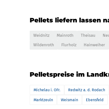
Pellets liefern lassen 
Weidnitz
Mainroth
Theisau
Ne
Wildenroth
Flurholz
Hainweiher
Pelletspreise im Landkr
Michelau i. OFr.
Redwitz a. d. Rodach
Marktzeuln
Weismain
Ebensfeld