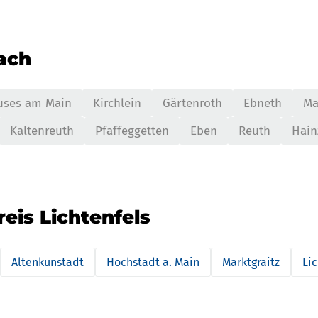
nach
uses am Main
Kirchlein
Gärtenroth
Ebneth
Ma
Kaltenreuth
Pfaffeggetten
Eben
Reuth
Hain
eis Lichtenfels
Altenkunstadt
Hochstadt a. Main
Marktgraitz
Lic