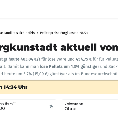
se Landkreis Lichtenfels
Pelletspreise Burgkunstadt 96224
urgkunstadt aktuell vo
trägt
heute 403,04 €/t
für lose Ware und
454,75 €
für für Pelle
halt. Damit kann man
lose Pellets um 1,3% günstiger
und Sac
nd heute um 3,7% (15,09 €) günstiger als im Bundesdurchschnit
n 14:34 Uhr
e (in kg)*
Lieferoption