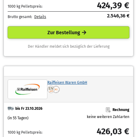
424,39 €
1000 kg Pelletspreis:
2.546,36 €
Brutto gesamt:
Details
Zur Bestellung
Der Händler meldet sich bezüglich der Lieferung
Raiffeisen Waren GmbH
bis Fr 23.10.2026
Rechnung
keine weiteren Zahlarten
(in 55 Tagen)
426,03 €
1000 kg Pelletspreis: