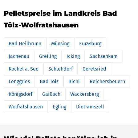
Pelletspreise im Landkreis Bad
Tölz-Wolfratshausen
Bad Heilbrunn
Münsing
Eurasburg
Jachenau
Greiling
Icking
Sachsenkam
Kochel a. See
Schlehdorf
Geretsried
Lenggries
Bad Tölz
Bichl
Reichersbeuern
Königsdorf
Gaißach
Wackersberg
Wolfratshausen
Egling
Dietramszell