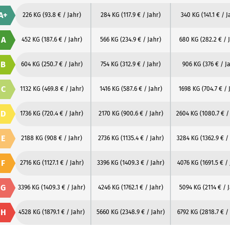
A+
226 KG
(93.8 € / Jahr)
284 KG
(117.9 € / Jahr)
340 KG
(141.1 € / 
A
452 KG
(187.6 € / Jahr)
566 KG
(234.9 € / Jahr)
680 KG
(282.2 € / 
B
604 KG
(250.7 € / Jahr)
754 KG
(312.9 € / Jahr)
906 KG
(376 € / J
C
1132 KG
(469.8 € / Jahr)
1416 KG
(587.6 € / Jahr)
1698 KG
(704.7 € / 
D
1736 KG
(720.4 € / Jahr)
2170 KG
(900.6 € / Jahr)
2604 KG
(1080.7 € /
E
2188 KG
(908 € / Jahr)
2736 KG
(1135.4 € / Jahr)
3284 KG
(1362.9 € /
F
2716 KG
(1127.1 € / Jahr)
3396 KG
(1409.3 € / Jahr)
4076 KG
(1691.5 € /
G
3396 KG
(1409.3 € / Jahr)
4246 KG
(1762.1 € / Jahr)
5094 KG
(2114 € / 
H
4528 KG
(1879.1 € / Jahr)
5660 KG
(2348.9 € / Jahr)
6792 KG
(2818.7 € /