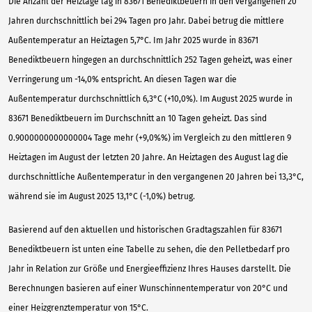
Die Anzahl der Heiztage lag in 83671 Benediktbeuern in den vergangenen 20
Jahren durchschnittlich bei 294 Tagen pro Jahr. Dabei betrug die mittlere
Außentemperatur an Heiztagen 5,7°C. Im Jahr 2025 wurde in 83671
Benediktbeuern hingegen an durchschnittlich 252 Tagen geheizt, was einer
Verringerung um -14,0% entspricht. An diesen Tagen war die
Außentemperatur durchschnittlich 6,3°C (+10,0%). Im August 2025 wurde in
83671 Benediktbeuern im Durchschnitt an 10 Tagen geheizt. Das sind
0.9000000000000004 Tage mehr (+9,0%%) im Vergleich zu den mittleren 9
Heiztagen im August der letzten 20 Jahre. An Heiztagen des August lag die
durchschnittliche Außentemperatur in den vergangenen 20 Jahren bei 13,3°C,
während sie im August 2025 13,1°C (-1,0%) betrug.
Basierend auf den aktuellen und historischen Gradtagszahlen für 83671
Benediktbeuern ist unten eine Tabelle zu sehen, die den Pelletbedarf pro
Jahr in Relation zur Größe und Energieeffizienz Ihres Hauses darstellt. Die
Berechnungen basieren auf einer Wunschinnentemperatur von 20°C und
einer Heizgrenztemperatur von 15°C.