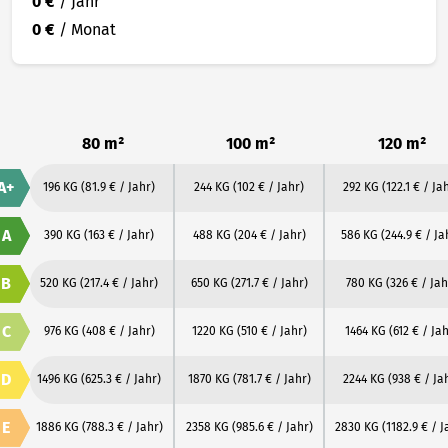
0 €
/ Jahr
0 €
/ Monat
80 m²
100 m²
120 m²
A+
196 KG
(81.9 € / Jahr)
244 KG
(102 € / Jahr)
292 KG
(122.1 € / Ja
A
390 KG
(163 € / Jahr)
488 KG
(204 € / Jahr)
586 KG
(244.9 € / Ja
B
520 KG
(217.4 € / Jahr)
650 KG
(271.7 € / Jahr)
780 KG
(326 € / Jah
C
976 KG
(408 € / Jahr)
1220 KG
(510 € / Jahr)
1464 KG
(612 € / Jah
D
1496 KG
(625.3 € / Jahr)
1870 KG
(781.7 € / Jahr)
2244 KG
(938 € / Ja
E
1886 KG
(788.3 € / Jahr)
2358 KG
(985.6 € / Jahr)
2830 KG
(1182.9 € / J