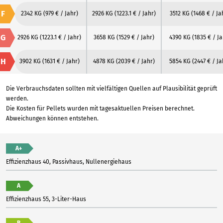
F
2342 KG
(979 € / Jahr)
2926 KG
(1223.1 € / Jahr)
3512 KG
(1468 € / Ja
G
2926 KG
(1223.1 € / Jahr)
3658 KG
(1529 € / Jahr)
4390 KG
(1835 € / Ja
H
3902 KG
(1631 € / Jahr)
4878 KG
(2039 € / Jahr)
5854 KG
(2447 € / Ja
Die Verbrauchsdaten sollten mit vielfältigen Quellen auf Plausibilität geprüft
werden.
Die Kosten für Pellets wurden mit tagesaktuellen Preisen berechnet.
Abweichungen können entstehen.
A+
Effizienzhaus 40, Passivhaus, Nullenergiehaus
A
Effizienzhaus 55, 3-Liter-Haus
B