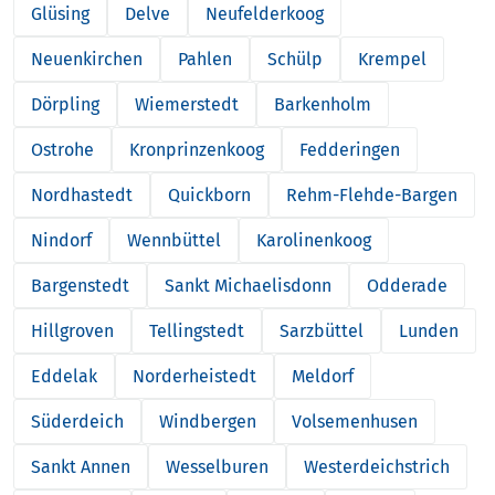
Glüsing
Delve
Neufelderkoog
Neuenkirchen
Pahlen
Schülp
Krempel
Dörpling
Wiemerstedt
Barkenholm
Ostrohe
Kronprinzenkoog
Fedderingen
Nordhastedt
Quickborn
Rehm-Flehde-Bargen
Nindorf
Wennbüttel
Karolinenkoog
Bargenstedt
Sankt Michaelisdonn
Odderade
Hillgroven
Tellingstedt
Sarzbüttel
Lunden
Eddelak
Norderheistedt
Meldorf
Süderdeich
Windbergen
Volsemenhusen
Sankt Annen
Wesselburen
Westerdeichstrich