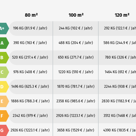
80 m²
100 m²
120 m²
A+
196 KG
(81.9 € / Jahr)
244 KG
(102 € / Jahr)
292 KG
(122.1 € / Ja
A
390 KG
(163 € / Jahr)
488 KG
(204 € / Jahr)
586 KG
(244.9 € / Ja
B
520 KG
(217.4 € / Jahr)
650 KG
(271.7 € / Jahr)
780 KG
(326 € / Jah
C
976 KG
(408 € / Jahr)
1220 KG
(510 € / Jahr)
1464 KG
(612 € / Jah
D
1496 KG
(625.3 € / Jahr)
1870 KG
(781.7 € / Jahr)
2244 KG
(938 € / Ja
E
1886 KG
(788.3 € / Jahr)
2358 KG
(985.6 € / Jahr)
2830 KG
(1182.9 € / J
F
2342 KG
(979 € / Jahr)
2926 KG
(1223.1 € / Jahr)
3512 KG
(1468 € / Ja
G
2926 KG
(1223.1 € / Jahr)
3658 KG
(1529 € / Jahr)
4390 KG
(1835 € / Ja