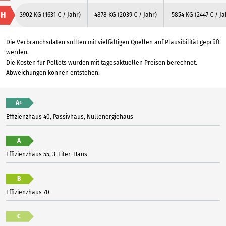
H
3902 KG
(1631 € / Jahr)
4878 KG
(2039 € / Jahr)
5854 KG
(2447 € / Ja
Die Verbrauchsdaten sollten mit vielfältigen Quellen auf Plausibilität geprüft
werden.
Die Kosten für Pellets wurden mit tagesaktuellen Preisen berechnet.
Abweichungen können entstehen.
A+
Effizienzhaus 40, Passivhaus, Nullenergiehaus
A
Effizienzhaus 55, 3-Liter-Haus
B
Effizienzhaus 70
C