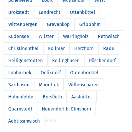
Schenefeld
Looft
Wulfsmoor
Wrist
Brokstedt
Landrecht
Ottenbüttel
Wittenbergen
Grevenkop
Gribbohm
Kudensee
Wilster
Warringholz
Rethwisch
Christinenthal
Kollmar
Herzhorn
Rade
Heiligenstedten
Kellinghusen
Pöschendorf
Lohbarbek
Oelixdorf
Oldenborstel
Sarlhusen
Moordiek
Willenscharen
Hohenfelde
Borsfleth
Aasbüttel
Quarnstedt
Neuendorf b. Elmshorn
Aebtissinwisch