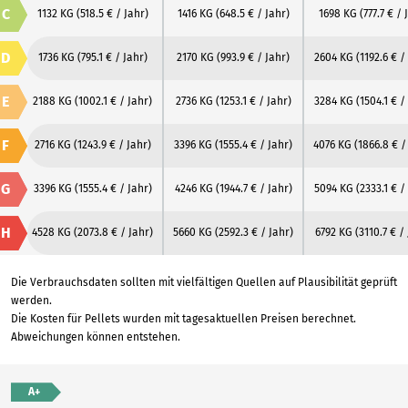
C
1132 KG
(518.5 € / Jahr)
1416 KG
(648.5 € / Jahr)
1698 KG
(777.7 € / 
D
1736 KG
(795.1 € / Jahr)
2170 KG
(993.9 € / Jahr)
2604 KG
(1192.6 € /
E
2188 KG
(1002.1 € / Jahr)
2736 KG
(1253.1 € / Jahr)
3284 KG
(1504.1 € /
F
2716 KG
(1243.9 € / Jahr)
3396 KG
(1555.4 € / Jahr)
4076 KG
(1866.8 € /
G
3396 KG
(1555.4 € / Jahr)
4246 KG
(1944.7 € / Jahr)
5094 KG
(2333.1 € /
H
4528 KG
(2073.8 € / Jahr)
5660 KG
(2592.3 € / Jahr)
6792 KG
(3110.7 € /
Die Verbrauchsdaten sollten mit vielfältigen Quellen auf Plausibilität geprüft
werden.
Die Kosten für Pellets wurden mit tagesaktuellen Preisen berechnet.
Abweichungen können entstehen.
A+