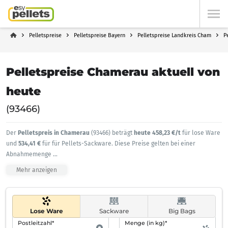
Pelletspreise
Pelletspreise Bayern
Pelletspreise Landkreis Cham
P
Pelletspreise Chamerau aktuell von
heute
(93466)
Der
Pelletspreis in Chamerau
(93466) beträgt
heute 458,23 €/t
für lose Ware
und
534,41 €
für für Pellets-Sackware. Diese Preise gelten bei einer
Abnahmemenge
...
Mehr anzeigen
Lose Ware
Sackware
Big Bags
Postleitzahl*
Menge (in kg)*