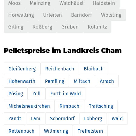
Moos
Meinzing
Waldhäusl
Haidstein
Hörwalting
Urleiten
Bärndorf
Wölsting
Gilling
Roßberg
Grüben
Kollmitz
Pelletspreise im Landkreis Cham
Gleißenberg
Reichenbach
Blaibach
Hohenwarth
Pemfling
Miltach
Arrach
Pösing
Zell
Furth im Wald
Michelsneukirchen
Rimbach
Traitsching
Zandt
Lam
Schorndorf
Lohberg
Wald
Rettenbach
Willmering
Treffelstein