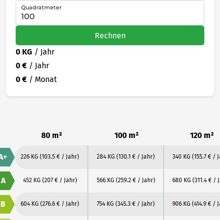
Quadratmeter
Rechnen
0 KG
/ Jahr
0 €
/ Jahr
0 €
/ Monat
80 m²
100 m²
120 m²
A+
226 KG
(103.5 € / Jahr)
284 KG
(130.1 € / Jahr)
340 KG
(155.7 € / 
A
452 KG
(207 € / Jahr)
566 KG
(259.2 € / Jahr)
680 KG
(311.4 € / 
B
604 KG
(276.6 € / Jahr)
754 KG
(345.3 € / Jahr)
906 KG
(414.9 € / 