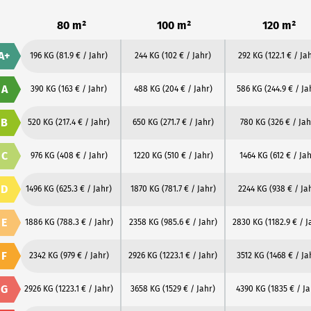
80 m²
100 m²
120 m²
A+
196 KG
(81.9 € / Jahr)
244 KG
(102 € / Jahr)
292 KG
(122.1 € / Ja
A
390 KG
(163 € / Jahr)
488 KG
(204 € / Jahr)
586 KG
(244.9 € / Ja
B
520 KG
(217.4 € / Jahr)
650 KG
(271.7 € / Jahr)
780 KG
(326 € / Jah
C
976 KG
(408 € / Jahr)
1220 KG
(510 € / Jahr)
1464 KG
(612 € / Jah
D
1496 KG
(625.3 € / Jahr)
1870 KG
(781.7 € / Jahr)
2244 KG
(938 € / Ja
E
1886 KG
(788.3 € / Jahr)
2358 KG
(985.6 € / Jahr)
2830 KG
(1182.9 € / J
F
2342 KG
(979 € / Jahr)
2926 KG
(1223.1 € / Jahr)
3512 KG
(1468 € / Ja
G
2926 KG
(1223.1 € / Jahr)
3658 KG
(1529 € / Jahr)
4390 KG
(1835 € / Ja