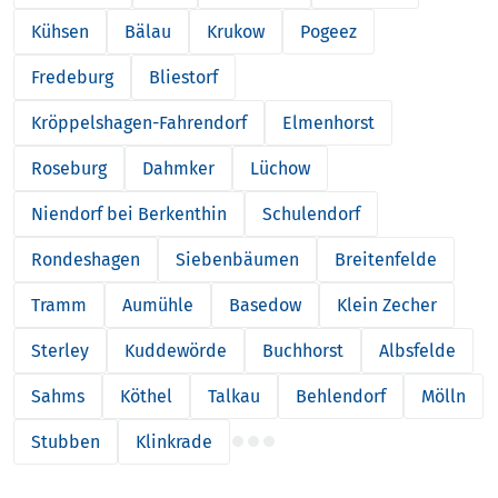
Kühsen
Bälau
Krukow
Pogeez
Fredeburg
Bliestorf
Kröppelshagen-Fahrendorf
Elmenhorst
Roseburg
Dahmker
Lüchow
Niendorf bei Berkenthin
Schulendorf
Rondeshagen
Siebenbäumen
Breitenfelde
Tramm
Aumühle
Basedow
Klein Zecher
Sterley
Kuddewörde
Buchhorst
Albsfelde
Sahms
Köthel
Talkau
Behlendorf
Mölln
Stubben
Klinkrade