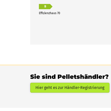
B
Effizienzhaus 70
Sie sind Pelletshändler?
Hier geht es zur Händler-Registrierung