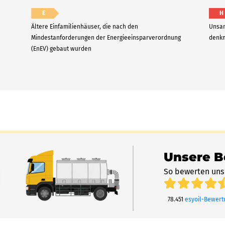
E
H
Ältere Einfamilienhäuser, die nach den
Unsan
Mindestanforderungen der Energieeinsparverordnung
denkm
(EnEV) gebaut wurden
Unsere 
So bewerten uns
78.451
esyoil-Bewer