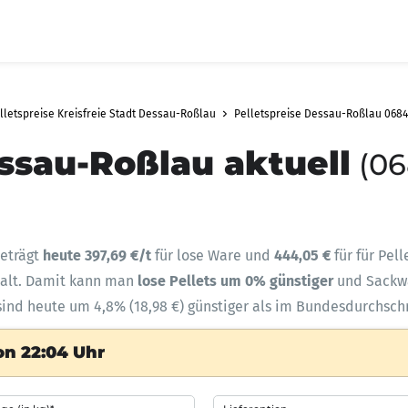
lletspreise Kreisfreie Stadt Dessau-Roßlau
Pelletspreise Dessau-Roßlau 068
ssau-Roßlau aktuell
(06
eträgt
heute 397,69 €/t
für lose Ware und
444,05 €
für für Pel
halt. Damit kann man
lose Pellets um 0% günstiger
und Sack
sind heute um 4,8% (18,98 €) günstiger als im Bundesdurchschn
on 22:04 Uhr