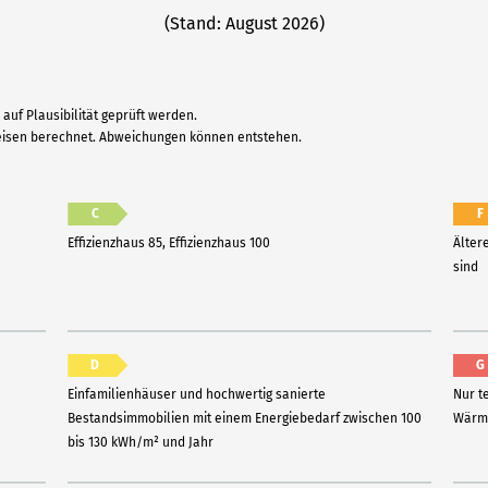
(Stand: August 2026)
auf Plausibilität geprüft werden.
reisen berechnet. Abweichungen können entstehen.
C
F
Effizienzhaus 85, Effizienzhaus 100
Älter
sind
D
G
Einfamilienhäuser und hochwertig sanierte
Nur t
Bestandsimmobilien mit einem Energiebedarf zwischen 100
Wärme
bis 130 kWh/m² und Jahr