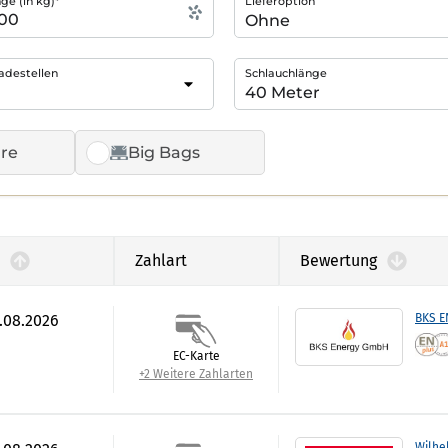
e (in kg)*
Lieferoption
adestellen
Schlauchlänge
re
Big Bags
Zahlart
Bewertung
6.08.2026
BKS 
EC-Karte
+2 Weitere Zahlarten
Wilhe