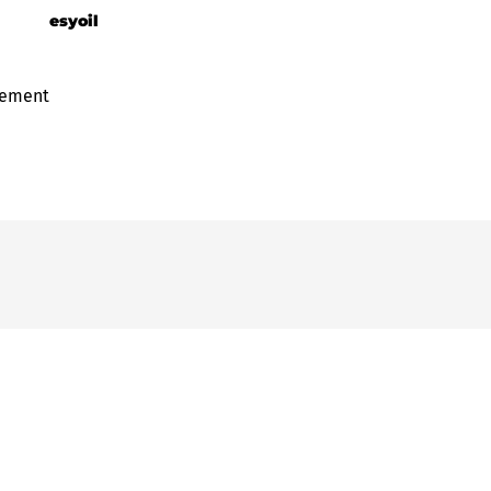
esyoil
gement