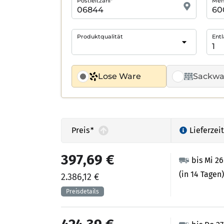
Postleitzahl*
Meng
Produktqualität
Entl
Lose Ware
Sackwa
Preis
*
Lieferzeit
397,69 €
bis Mi 2
(in 14 Tagen)
2.386,12 €