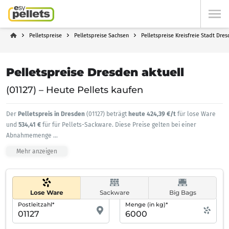
Pelletspreise
Pelletspreise Sachsen
Pelletspreise Kreisfreie Stadt Dre
Pelletspreise Dresden aktuell
(01127) – Heute Pellets kaufen
Der
Pelletspreis in Dresden
(01127) beträgt
heute 424,39 €/t
für lose Ware
und
534,41 €
für für Pellets-Sackware. Diese Preise gelten bei einer
Abnahmemenge
...
Mehr anzeigen
Lose Ware
Sackware
Big Bags
Postleitzahl*
Menge (in kg)*