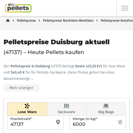
Pelletspreise
Pelletspreise Nordrhein-Westfalen
Pelletspreise Kreisfre
Pelletspreise Duisburg aktuell
(47137) – Heute Pellets kaufen
Der
Pelletspreis in Duisburg
(47137) beträgt
heute 423,35 €/t
für lose Ware
und
540,49 €
für für Pellets-Sackware. Diese Preise gelten bei einer
Abnahmemenge
...
Mehr anzeigen
Lose Ware
Sackware
Big Bags
Postleitzahl*
Menge (in kg)*