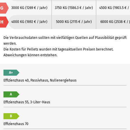
G
3000 KG
(1269 € / Jahr)
3750 KG
(1586.3 € / Jahr)
4500 KG
(1903.5 € /
H
4000 KG
(1692 € / Jahr)
5000 KG
(2115 € / Jahr)
6000 KG
(2538 € / 
Die Verbrauchsdaten sollten mit vielfältigen Quellen auf Plausibilität geprüft
werden.
Die Kosten für Pellets wurden mit tagesaktuellen Preisen berechnet.
Abweichungen können entstehen.
A+
Effizienzhaus 40, Passivhaus, Nullenergiehaus
A
Effizienzhaus 55, 3-Liter-Haus
B
Effizienzhaus 70