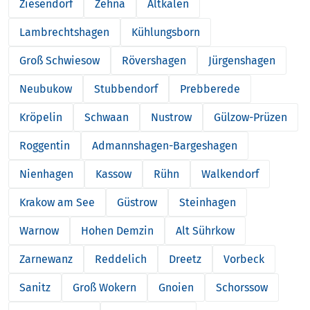
Ziesendorf
Zehna
Altkalen
Lambrechtshagen
Kühlungsborn
Groß Schwiesow
Rövershagen
Jürgenshagen
Neubukow
Stubbendorf
Prebberede
Kröpelin
Schwaan
Nustrow
Gülzow-Prüzen
Roggentin
Admannshagen-Bargeshagen
Nienhagen
Kassow
Rühn
Walkendorf
Krakow am See
Güstrow
Steinhagen
Warnow
Hohen Demzin
Alt Sührkow
Zarnewanz
Reddelich
Dreetz
Vorbeck
Sanitz
Groß Wokern
Gnoien
Schorssow