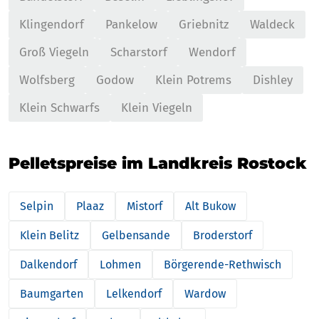
Klingendorf
Pankelow
Griebnitz
Waldeck
Groß Viegeln
Scharstorf
Wendorf
Wolfsberg
Godow
Klein Potrems
Dishley
Klein Schwarfs
Klein Viegeln
Pelletspreise im Landkreis Rostock
Selpin
Plaaz
Mistorf
Alt Bukow
Klein Belitz
Gelbensande
Broderstorf
Dalkendorf
Lohmen
Börgerende-Rethwisch
Baumgarten
Lelkendorf
Wardow