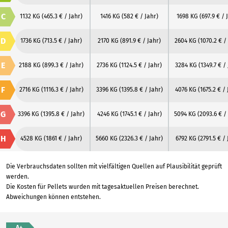
C
1132 KG
(465.3 € / Jahr)
1416 KG
(582 € / Jahr)
1698 KG
(697.9 € / 
D
1736 KG
(713.5 € / Jahr)
2170 KG
(891.9 € / Jahr)
2604 KG
(1070.2 € /
E
2188 KG
(899.3 € / Jahr)
2736 KG
(1124.5 € / Jahr)
3284 KG
(1349.7 € /
F
2716 KG
(1116.3 € / Jahr)
3396 KG
(1395.8 € / Jahr)
4076 KG
(1675.2 € /
G
3396 KG
(1395.8 € / Jahr)
4246 KG
(1745.1 € / Jahr)
5094 KG
(2093.6 € /
H
4528 KG
(1861 € / Jahr)
5660 KG
(2326.3 € / Jahr)
6792 KG
(2791.5 € / 
Die Verbrauchsdaten sollten mit vielfältigen Quellen auf Plausibilität geprüft
werden.
Die Kosten für Pellets wurden mit tagesaktuellen Preisen berechnet.
Abweichungen können entstehen.
A+