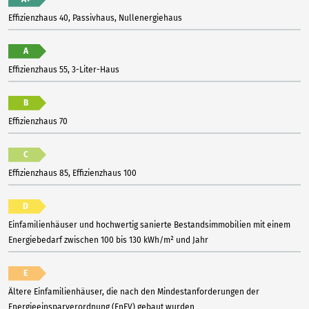
Effizienzhaus 40, Passivhaus, Nullenergiehaus
A
Effizienzhaus 55, 3-Liter-Haus
B
Effizienzhaus 70
C
Effizienzhaus 85, Effizienzhaus 100
D
Einfamilienhäuser und hochwertig sanierte Bestandsimmobilien mit einem
Energiebedarf zwischen 100 bis 130 kWh/m² und Jahr
E
Ältere Einfamilienhäuser, die nach den Mindestanforderungen der
Energieeinsparverordnung (EnEV) gebaut wurden