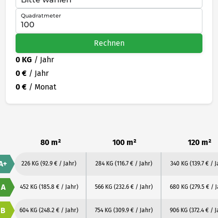
Quadratmeter
Rechnen
0 KG
/ Jahr
0 €
/ Jahr
0 €
/ Monat
80 m²
100 m²
120 m²
A+
226 KG
(92.9 € / Jahr)
284 KG
(116.7 € / Jahr)
340 KG
(139.7 € / J
A
452 KG
(185.8 € / Jahr)
566 KG
(232.6 € / Jahr)
680 KG
(279.5 € / 
B
604 KG
(248.2 € / Jahr)
754 KG
(309.9 € / Jahr)
906 KG
(372.4 € / 