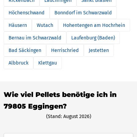
Rickenbach
Lauchringen
Sankt Blasien
Höchenschwand
Bonndorf im Schwarzwald
Häusern
Wutach
Hohentengen am Hochrhein
Bernau im Schwarzwald
Laufenburg (Baden)
Bad Säckingen
Herrischried
Jestetten
Albbruck
Klettgau
Wie viel Pellets benötige ich in
79805 Eggingen?
(Stand: August 2026)