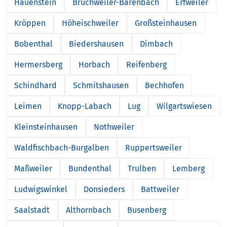
Hauenstein
Bruchweiler-Bärenbach
Erfweiler
Kröppen
Höheischweiler
Großsteinhausen
Bobenthal
Biedershausen
Dimbach
Hermersberg
Horbach
Reifenberg
Schindhard
Schmitshausen
Bechhofen
Leimen
Knopp-Labach
Lug
Wilgartswiesen
Kleinsteinhausen
Nothweiler
Waldfischbach-Burgalben
Ruppertsweiler
Maßweiler
Bundenthal
Trulben
Lemberg
Ludwigswinkel
Donsieders
Battweiler
Saalstadt
Althornbach
Busenberg