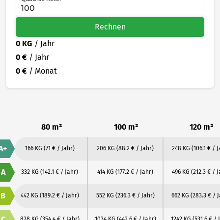
Rechnen
0 KG
/ Jahr
0 €
/ Jahr
0 €
/ Monat
80 m²
100 m²
120 m²
A+
166 KG
(71 € / Jahr)
206 KG
(88.2 € / Jahr)
248 KG
(106.1 € / 
A
332 KG
(142.1 € / Jahr)
414 KG
(177.2 € / Jahr)
496 KG
(212.3 € / 
B
442 KG
(189.2 € / Jahr)
552 KG
(236.3 € / Jahr)
662 KG
(283.3 € / 
C
828 KG
(354.4 € / Jahr)
1034 KG
(442.6 € / Jahr)
1242 KG
(531.6 € / 