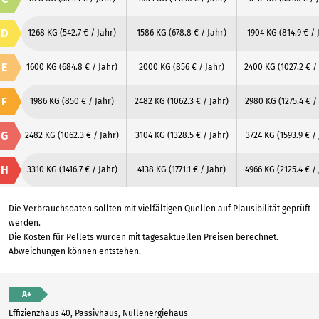
D
1268 KG
(542.7 € / Jahr)
1586 KG
(678.8 € / Jahr)
1904 KG
(814.9 € / 
E
1600 KG
(684.8 € / Jahr)
2000 KG
(856 € / Jahr)
2400 KG
(1027.2 € /
F
1986 KG
(850 € / Jahr)
2482 KG
(1062.3 € / Jahr)
2980 KG
(1275.4 € /
G
2482 KG
(1062.3 € / Jahr)
3104 KG
(1328.5 € / Jahr)
3724 KG
(1593.9 € /
H
3310 KG
(1416.7 € / Jahr)
4138 KG
(1771.1 € / Jahr)
4966 KG
(2125.4 € /
Die Verbrauchsdaten sollten mit vielfältigen Quellen auf Plausibilität geprüft
werden.
Die Kosten für Pellets wurden mit tagesaktuellen Preisen berechnet.
Abweichungen können entstehen.
A+
Effizienzhaus 40, Passivhaus, Nullenergiehaus