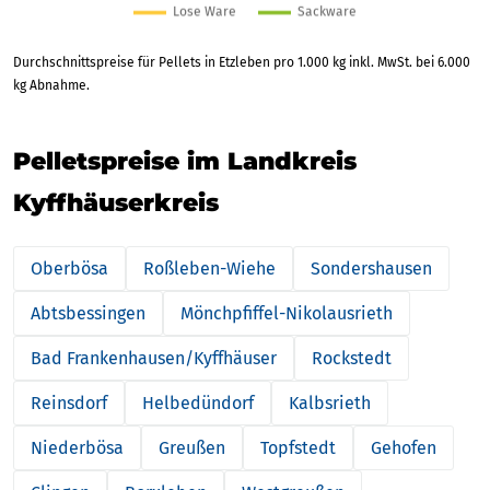
Durchschnittspreise für Pellets in Etzleben pro 1.000 kg inkl. MwSt. bei 6.000
kg Abnahme.
Pelletspreise im Landkreis
Kyffhäuserkreis
Oberbösa
Roßleben-Wiehe
Sondershausen
Abtsbessingen
Mönchpfiffel-Nikolausrieth
Bad Frankenhausen/Kyffhäuser
Rockstedt
Reinsdorf
Helbedündorf
Kalbsrieth
Niederbösa
Greußen
Topfstedt
Gehofen