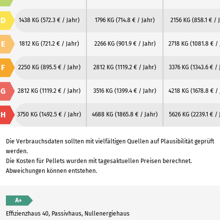
D
1438 KG
(572.3 € / Jahr)
1796 KG
(714.8 € / Jahr)
2156 KG
(858.1 € / 
E
1812 KG
(721.2 € / Jahr)
2266 KG
(901.9 € / Jahr)
2718 KG
(1081.8 € /
F
2250 KG
(895.5 € / Jahr)
2812 KG
(1119.2 € / Jahr)
3376 KG
(1343.6 € / 
G
2812 KG
(1119.2 € / Jahr)
3516 KG
(1399.4 € / Jahr)
4218 KG
(1678.8 € /
H
3750 KG
(1492.5 € / Jahr)
4688 KG
(1865.8 € / Jahr)
5626 KG
(2239.1 € /
Die Verbrauchsdaten sollten mit vielfältigen Quellen auf Plausibilität geprüft
werden.
Die Kosten für Pellets wurden mit tagesaktuellen Preisen berechnet.
Abweichungen können entstehen.
A+
Effizienzhaus 40, Passivhaus, Nullenergiehaus