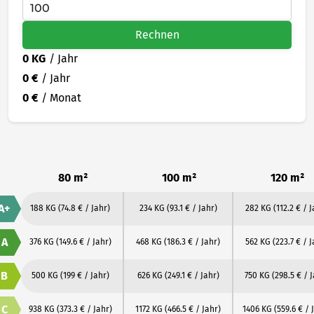
Rechnen
0 KG
/ Jahr
0 €
/ Jahr
0 €
/ Monat
80 m²
100 m²
120 m²
A+
188 KG
(74.8 € / Jahr)
234 KG
(93.1 € / Jahr)
282 KG
(112.2 € / J
A
376 KG
(149.6 € / Jahr)
468 KG
(186.3 € / Jahr)
562 KG
(223.7 € / J
B
500 KG
(199 € / Jahr)
626 KG
(249.1 € / Jahr)
750 KG
(298.5 € / 
C
938 KG
(373.3 € / Jahr)
1172 KG
(466.5 € / Jahr)
1406 KG
(559.6 € / 