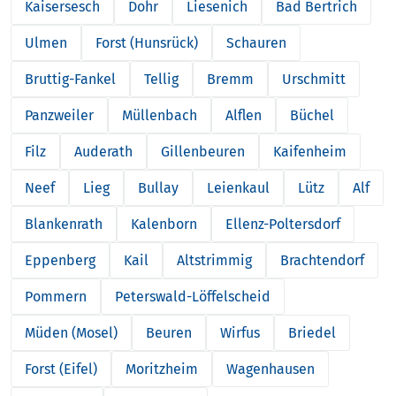
Kaisersesch
Dohr
Liesenich
Bad Bertrich
Ulmen
Forst (Hunsrück)
Schauren
Bruttig-Fankel
Tellig
Bremm
Urschmitt
Panzweiler
Müllenbach
Alflen
Büchel
Filz
Auderath
Gillenbeuren
Kaifenheim
Neef
Lieg
Bullay
Leienkaul
Lütz
Alf
Blankenrath
Kalenborn
Ellenz-Poltersdorf
Eppenberg
Kail
Altstrimmig
Brachtendorf
Pommern
Peterswald-Löffelscheid
Müden (Mosel)
Beuren
Wirfus
Briedel
Forst (Eifel)
Moritzheim
Wagenhausen