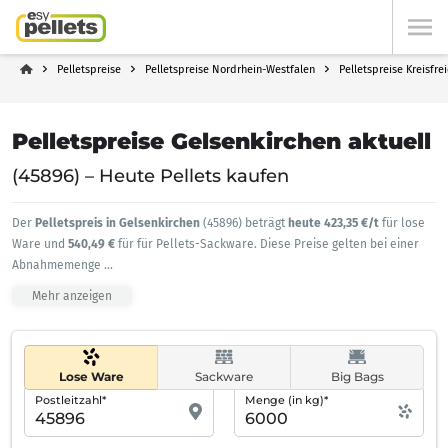
Pelletspreise
Pelletspreise Nordrhein-Westfalen
Pelletspreise Kreisfre
Pelletspreise Gelsenkirchen aktuell
(45896) – Heute Pellets kaufen
Der
Pelletspreis in Gelsenkirchen
(45896) beträgt
heute 423,35 €/t
für lose
Ware und
540,49 €
für für Pellets-Sackware. Diese Preise gelten bei einer
Abnahmemenge
...
Mehr anzeigen
Lose Ware
Sackware
Big Bags
Postleitzahl*
Menge (in kg)*