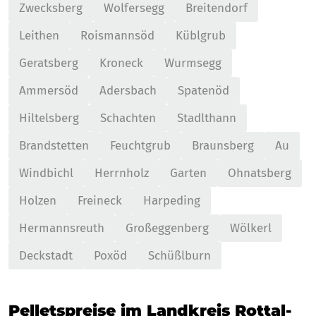
Zwecksberg
Wolfersegg
Breitendorf
Leithen
Roismannsöd
Küblgrub
Geratsberg
Kroneck
Wurmsegg
Ammersöd
Adersbach
Spatenöd
Hiltelsberg
Schachten
Stadlthann
Brandstetten
Feuchtgrub
Braunsberg
Au
Windbichl
Herrnholz
Garten
Ohnatsberg
Holzen
Freineck
Harpeding
Hermannsreuth
Großeggenberg
Wölkerl
Deckstadt
Poxöd
Schüßlburn
Pelletspreise im Landkreis Rottal-