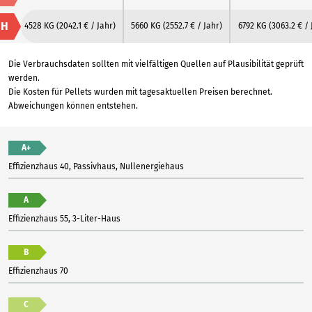
H
4528 KG
(2042.1 € / Jahr)
5660 KG
(2552.7 € / Jahr)
6792 KG
(3063.2 € / 
Die Verbrauchsdaten sollten mit vielfältigen Quellen auf Plausibilität geprüft
werden.
Die Kosten für Pellets wurden mit tagesaktuellen Preisen berechnet.
Abweichungen können entstehen.
A+
Effizienzhaus 40, Passivhaus, Nullenergiehaus
A
Effizienzhaus 55, 3-Liter-Haus
B
Effizienzhaus 70
C