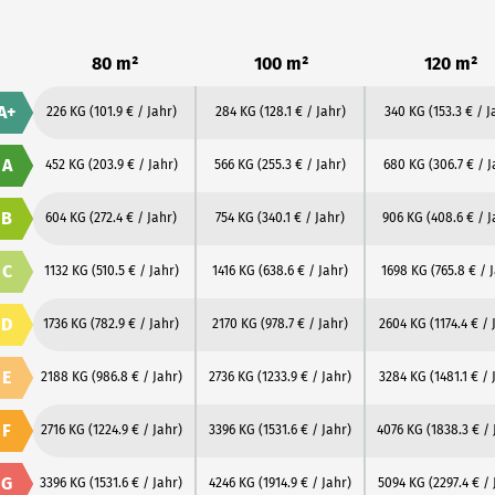
80 m²
100 m²
120 m²
A+
226 KG
(101.9 € / Jahr)
284 KG
(128.1 € / Jahr)
340 KG
(153.3 € / J
A
452 KG
(203.9 € / Jahr)
566 KG
(255.3 € / Jahr)
680 KG
(306.7 € / J
B
604 KG
(272.4 € / Jahr)
754 KG
(340.1 € / Jahr)
906 KG
(408.6 € / J
C
1132 KG
(510.5 € / Jahr)
1416 KG
(638.6 € / Jahr)
1698 KG
(765.8 € / 
D
1736 KG
(782.9 € / Jahr)
2170 KG
(978.7 € / Jahr)
2604 KG
(1174.4 € / 
E
2188 KG
(986.8 € / Jahr)
2736 KG
(1233.9 € / Jahr)
3284 KG
(1481.1 € / 
F
2716 KG
(1224.9 € / Jahr)
3396 KG
(1531.6 € / Jahr)
4076 KG
(1838.3 € / 
G
3396 KG
(1531.6 € / Jahr)
4246 KG
(1914.9 € / Jahr)
5094 KG
(2297.4 € / 