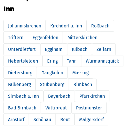
Inn
Johanniskirchen
Kirchdorf a. Inn
Roßbach
Triftern
Eggenfelden
Mitterskirchen
Unterdietfurt
Egglham
Julbach
Zeilarn
Hebertsfelden
Ering
Tann
Wurmannsquick
Dietersburg
Gangkofen
Massing
Falkenberg
Stubenberg
Rimbach
Simbach a. Inn
Bayerbach
Pfarrkirchen
Bad Birnbach
Wittibreut
Postmünster
Arnstorf
Schönau
Reut
Malgersdorf