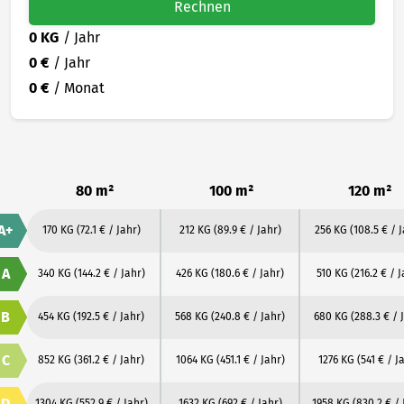
Rechnen
0 KG
/ Jahr
0 €
/ Jahr
0 €
/ Monat
80 m²
100 m²
120 m²
A+
170 KG
(72.1 € / Jahr)
212 KG
(89.9 € / Jahr)
256 KG
(108.5 € / 
A
340 KG
(144.2 € / Jahr)
426 KG
(180.6 € / Jahr)
510 KG
(216.2 € / J
B
454 KG
(192.5 € / Jahr)
568 KG
(240.8 € / Jahr)
680 KG
(288.3 € / 
C
852 KG
(361.2 € / Jahr)
1064 KG
(451.1 € / Jahr)
1276 KG
(541 € / J
D
1304 KG
(552.9 € / Jahr)
1632 KG
(692 € / Jahr)
1958 KG
(830.2 € / 