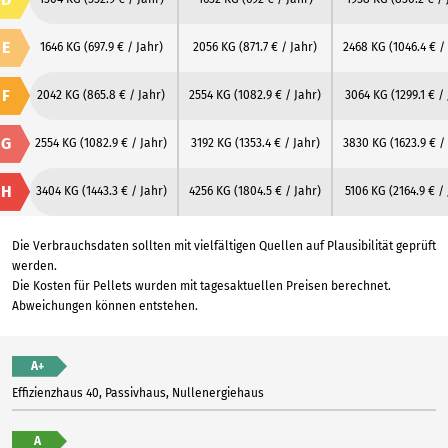
E
1646 KG
(697.9 € / Jahr)
2056 KG
(871.7 € / Jahr)
2468 KG
(1046.4 € /
F
2042 KG
(865.8 € / Jahr)
2554 KG
(1082.9 € / Jahr)
3064 KG
(1299.1 € /
G
2554 KG
(1082.9 € / Jahr)
3192 KG
(1353.4 € / Jahr)
3830 KG
(1623.9 € /
H
3404 KG
(1443.3 € / Jahr)
4256 KG
(1804.5 € / Jahr)
5106 KG
(2164.9 € /
Die Verbrauchsdaten sollten mit vielfältigen Quellen auf Plausibilität geprüft
werden.
Die Kosten für Pellets wurden mit tagesaktuellen Preisen berechnet.
Abweichungen können entstehen.
A+
Effizienzhaus 40, Passivhaus, Nullenergiehaus
A