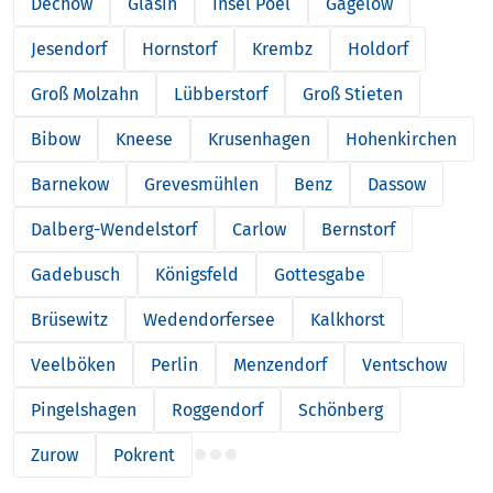
Dechow
Glasin
Insel Poel
Gägelow
Jesendorf
Hornstorf
Krembz
Holdorf
Groß Molzahn
Lübberstorf
Groß Stieten
Bibow
Kneese
Krusenhagen
Hohenkirchen
Barnekow
Grevesmühlen
Benz
Dassow
Dalberg-Wendelstorf
Carlow
Bernstorf
Gadebusch
Königsfeld
Gottesgabe
Brüsewitz
Wedendorfersee
Kalkhorst
Veelböken
Perlin
Menzendorf
Ventschow
Pingelshagen
Roggendorf
Schönberg
Zurow
Pokrent