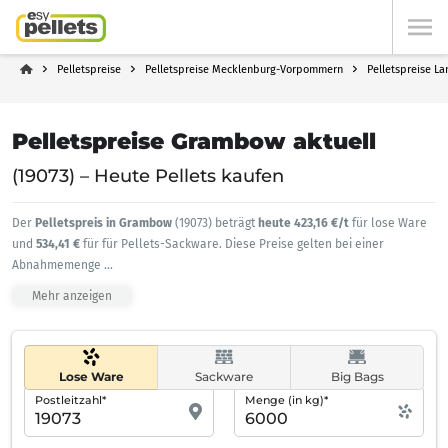
Pelletspreise
Pelletspreise Mecklenburg-Vorpommern
Pelletspreise L
Pelletspreise Grambow aktuell
(19073) – Heute Pellets kaufen
Der
Pelletspreis in Grambow
(19073) beträgt
heute 423,16 €/t
für lose Ware
und
534,41 €
für für Pellets-Sackware. Diese Preise gelten bei einer
Abnahmemenge
...
Mehr anzeigen
Lose Ware
Sackware
Big Bags
Postleitzahl*
Menge (in kg)*