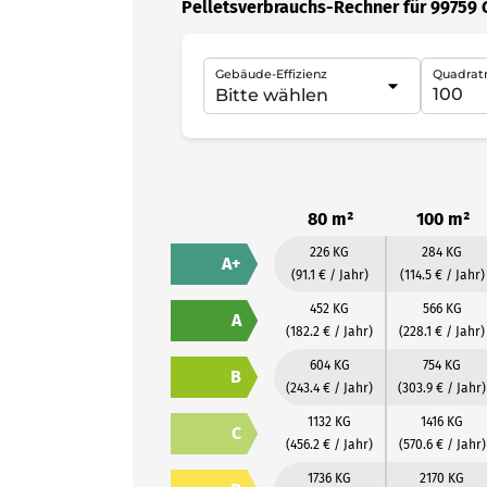
Pelletsverbrauchs-Rechner für 99759 
Gebäude-Effizienz
Quadrat
80 m²
100 m²
226 KG
284 KG
A+
(91.1 € / Jahr)
(114.5 € / Jahr)
452 KG
566 KG
A
(182.2 € / Jahr)
(228.1 € / Jahr)
604 KG
754 KG
B
(243.4 € / Jahr)
(303.9 € / Jahr)
1132 KG
1416 KG
C
(456.2 € / Jahr)
(570.6 € / Jahr)
1736 KG
2170 KG