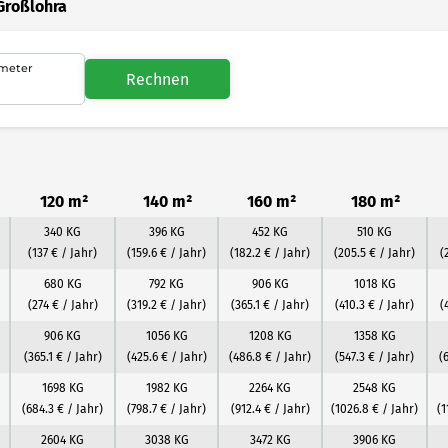
Großlohra
meter
Rechnen
120 m²
140 m²
160 m²
180 m²
340 KG
396 KG
452 KG
510 KG
(137 € / Jahr)
(159.6 € / Jahr)
(182.2 € / Jahr)
(205.5 € / Jahr)
(
680 KG
792 KG
906 KG
1018 KG
(274 € / Jahr)
(319.2 € / Jahr)
(365.1 € / Jahr)
(410.3 € / Jahr)
(
906 KG
1056 KG
1208 KG
1358 KG
(365.1 € / Jahr)
(425.6 € / Jahr)
(486.8 € / Jahr)
(547.3 € / Jahr)
(
1698 KG
1982 KG
2264 KG
2548 KG
(684.3 € / Jahr)
(798.7 € / Jahr)
(912.4 € / Jahr)
(1026.8 € / Jahr)
(1
2604 KG
3038 KG
3472 KG
3906 KG