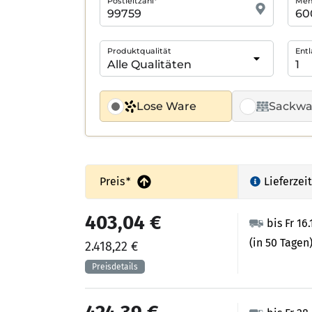
Postleitzahl*
Meng
Produktqualität
Entl
Lose Ware
Sackwa
Preis
*
Lieferzeit
403,04 €
bis Fr 16
(in 50 Tagen
2.418,22 €