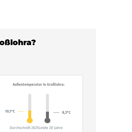
roßlohra?
Außentemperatur in Großlohra:
10,1°C
8,3°C
Durchschnitt 2025
Letzte 20 Jahre