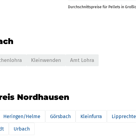
Durchschnittspreise für Pellets in Großl
nach
henlohra
Kleinwenden
Amt Lohra
kreis Nordhausen
Heringen/Helme
Görsbach
Kleinfurra
Lipprecht
dt
Urbach