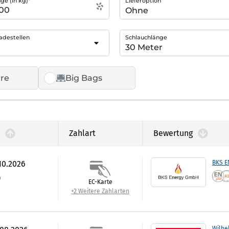
e (in kg)*
Lieferoption
adestellen
Schlauchlänge
re
Big Bags
Zahlart
Bewertung
.10.2026
BKS 
)
EC-Karte
+2 Weitere Zahlarten
Wilhe