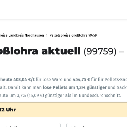
preise Landkreis Nordhausen
Pelletspreise Großlohra 99759
oßlohra aktuell
(99759) –
t
heute 403,04 €/t
für lose Ware und
454,75 €
für für Pellets-S
halt. Damit kann man
lose Pellets um 1,3% günstiger
und Sac
heute um 3,7% (15,09 €) günstiger als im Bundesdurchschnitt.
12 Uhr