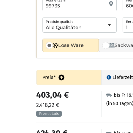
Postleitzahl*
Meng
Produktqualität
Entl
Lose Ware
Sackwa
Preis
*
Lieferzeit
403,04 €
bis Fr 16
(in 50 Tagen
2.418,22 €