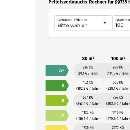
Pelletsverbrauchs-Rechner für 99735 K
Gebäude-Effizienz
Quadrat
80 m²
100 m²
226 KG
284 KG
A+
(91.1 € / Jahr)
(114.5 € / Jahr)
452 KG
566 KG
A
(182.2 € / Jahr)
(228.1 € / Jahr)
604 KG
754 KG
B
(243.4 € / Jahr)
(303.9 € / Jahr)
1132 KG
1416 KG
C
(456.2 € / Jahr)
(570.6 € / Jahr)
1736 KG
2170 KG