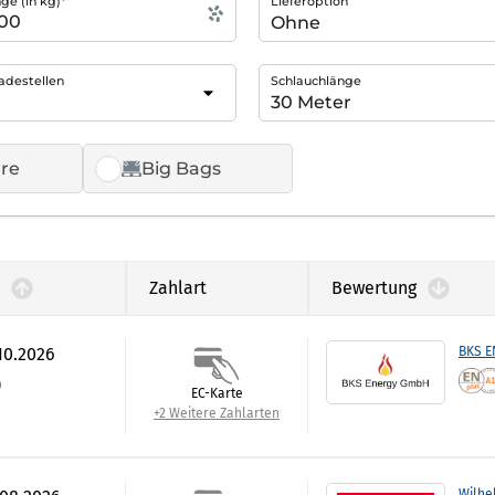
e (in kg)*
Lieferoption
adestellen
Schlauchlänge
re
Big Bags
Zahlart
Bewertung
.10.2026
BKS 
)
EC-Karte
+2 Weitere Zahlarten
Wilhe