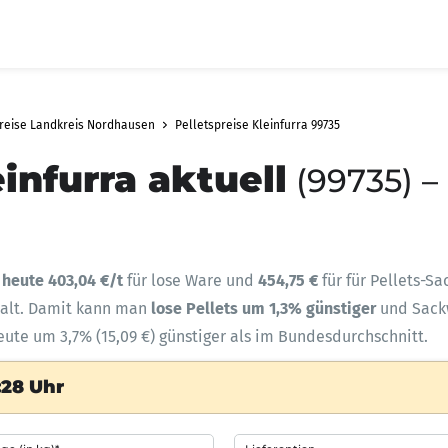
preise Landkreis Nordhausen
Pelletspreise Kleinfurra 99735
infurra aktuell
(99735) –
t
heute 403,04 €/t
für lose Ware und
454,75 €
für für Pellets-S
halt. Damit kann man
lose Pellets um 1,3% günstiger
und Sac
heute um 3,7% (15,09 €) günstiger als im Bundesdurchschnitt.
:28 Uhr