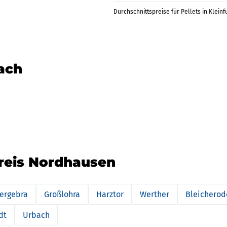
Durchschnittspreise für Pellets in Kleinf
nach
kreis Nordhausen
ergebra
Großlohra
Harztor
Werther
Bleicherod
dt
Urbach