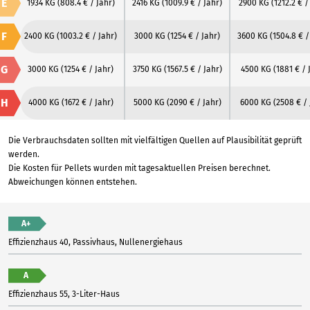
E
1934 KG
(808.4 € / Jahr)
2416 KG
(1009.9 € / Jahr)
2900 KG
(1212.2 € /
F
2400 KG
(1003.2 € / Jahr)
3000 KG
(1254 € / Jahr)
3600 KG
(1504.8 € /
G
3000 KG
(1254 € / Jahr)
3750 KG
(1567.5 € / Jahr)
4500 KG
(1881 € / 
H
4000 KG
(1672 € / Jahr)
5000 KG
(2090 € / Jahr)
6000 KG
(2508 € / 
Die Verbrauchsdaten sollten mit vielfältigen Quellen auf Plausibilität geprüft
werden.
Die Kosten für Pellets wurden mit tagesaktuellen Preisen berechnet.
Abweichungen können entstehen.
A+
Effizienzhaus 40, Passivhaus, Nullenergiehaus
A
Effizienzhaus 55, 3-Liter-Haus