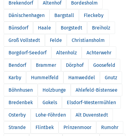
Brekendorf
Altenhof
Bordesholm
Dänischenhagen
Bargstall
Fleckeby
Bünsdorf
Haale
Borgstedt
Breiholz
Groß Vollstedt
Felde
Christiansholm
Borgdorf-Seedorf
Altenholz
Achterwehr
Bendorf
Brammer
Dörphof
Goosefeld
Karby
Hummelfeld
Hamweddel
Gnutz
Böhnhusen
Holzbunge
Ahlefeld-Bistensee
Bredenbek
Gokels
Elsdorf-Westermühlen
Osterby
Lohe-Föhrden
Alt Duvenstedt
Strande
Flintbek
Prinzenmoor
Rumohr