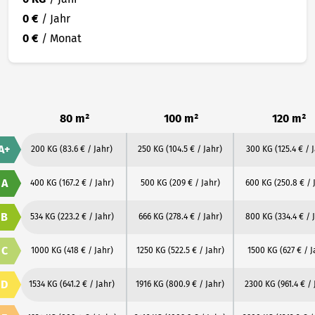
0 €
/ Jahr
0 €
/ Monat
80 m²
100 m²
120 m²
A+
200 KG
(83.6 € / Jahr)
250 KG
(104.5 € / Jahr)
300 KG
(125.4 € / 
A
400 KG
(167.2 € / Jahr)
500 KG
(209 € / Jahr)
600 KG
(250.8 € / 
B
534 KG
(223.2 € / Jahr)
666 KG
(278.4 € / Jahr)
800 KG
(334.4 € / 
C
1000 KG
(418 € / Jahr)
1250 KG
(522.5 € / Jahr)
1500 KG
(627 € / J
D
1534 KG
(641.2 € / Jahr)
1916 KG
(800.9 € / Jahr)
2300 KG
(961.4 € /