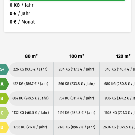
0 KG
/ Jahr
0 €
/ Jahr
0 €
/ Monat
80 m²
100 m²
120 m²
A+
226 KG
(93.3 € / Jahr)
284 KG
(117.3 € / Jahr)
340 KG
(140.4 € / J
A
452 KG
(186.7 € / Jahr)
566 KG
(233.8 € / Jahr)
680 KG
(280.8 € / 
B
604 KG
(249.5 € / Jahr)
754 KG
(311.4 € / Jahr)
906 KG
(374.2 € / J
C
1132 KG
(467.5 € / Jahr)
1416 KG
(584.8 € / Jahr)
1698 KG
(701.3 € / 
D
1736 KG
(717 € / Jahr)
2170 KG
(896.2 € / Jahr)
2604 KG
(1075.5 € / 