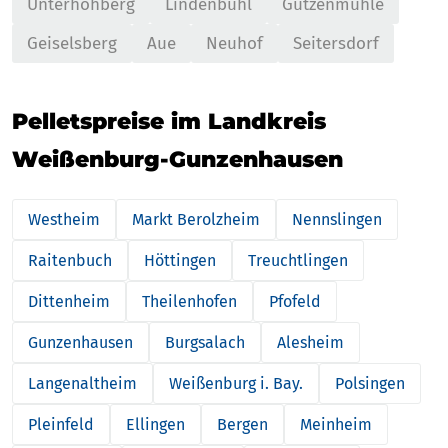
Unterhöhberg
Lindenbühl
Gutzenmühle
Geiselsberg
Aue
Neuhof
Seitersdorf
Pelletspreise im Landkreis
Weißenburg-Gunzenhausen
Westheim
Markt Berolzheim
Nennslingen
Raitenbuch
Höttingen
Treuchtlingen
Dittenheim
Theilenhofen
Pfofeld
Gunzenhausen
Burgsalach
Alesheim
Langenaltheim
Weißenburg i. Bay.
Polsingen
Pleinfeld
Ellingen
Bergen
Meinheim