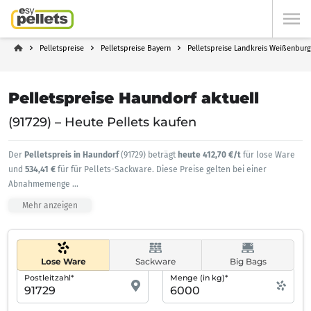
Pelletspreise
Pelletspreise Bayern
Pelletspreise Landkreis Weißenbur
Pelletspreise Haundorf aktuell
(91729) – Heute Pellets kaufen
Der
Pelletspreis in Haundorf
(91729) beträgt
heute 412,70 €/t
für lose Ware
und
534,41 €
für für Pellets-Sackware. Diese Preise gelten bei einer
Abnahmemenge
...
Mehr anzeigen
Lose Ware
Sackware
Big Bags
Postleitzahl*
Menge (in kg)*