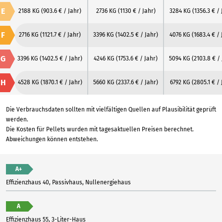
E
2188 KG
(903.6 € / Jahr)
2736 KG
(1130 € / Jahr)
3284 KG
(1356.3 € / 
F
2716 KG
(1121.7 € / Jahr)
3396 KG
(1402.5 € / Jahr)
4076 KG
(1683.4 € / 
G
3396 KG
(1402.5 € / Jahr)
4246 KG
(1753.6 € / Jahr)
5094 KG
(2103.8 € /
H
4528 KG
(1870.1 € / Jahr)
5660 KG
(2337.6 € / Jahr)
6792 KG
(2805.1 € / 
Die Verbrauchsdaten sollten mit vielfältigen Quellen auf Plausibilität geprüft
werden.
Die Kosten für Pellets wurden mit tagesaktuellen Preisen berechnet.
Abweichungen können entstehen.
A+
Effizienzhaus 40, Passivhaus, Nullenergiehaus
A
Effizienzhaus 55, 3-Liter-Haus