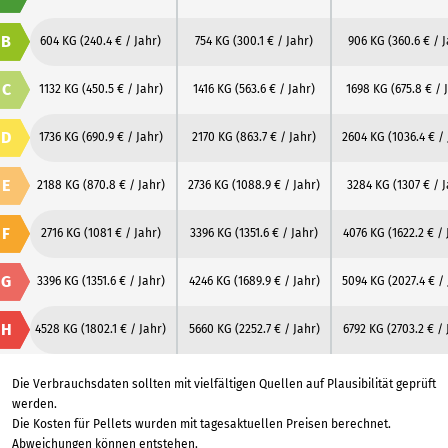
B
604 KG
(240.4 € / Jahr)
754 KG
(300.1 € / Jahr)
906 KG
(360.6 € / 
C
1132 KG
(450.5 € / Jahr)
1416 KG
(563.6 € / Jahr)
1698 KG
(675.8 € / 
D
1736 KG
(690.9 € / Jahr)
2170 KG
(863.7 € / Jahr)
2604 KG
(1036.4 € /
E
2188 KG
(870.8 € / Jahr)
2736 KG
(1088.9 € / Jahr)
3284 KG
(1307 € / 
F
2716 KG
(1081 € / Jahr)
3396 KG
(1351.6 € / Jahr)
4076 KG
(1622.2 € / 
G
3396 KG
(1351.6 € / Jahr)
4246 KG
(1689.9 € / Jahr)
5094 KG
(2027.4 € /
H
4528 KG
(1802.1 € / Jahr)
5660 KG
(2252.7 € / Jahr)
6792 KG
(2703.2 € / 
Die Verbrauchsdaten sollten mit vielfältigen Quellen auf Plausibilität geprüft
werden.
Die Kosten für Pellets wurden mit tagesaktuellen Preisen berechnet.
Abweichungen können entstehen.