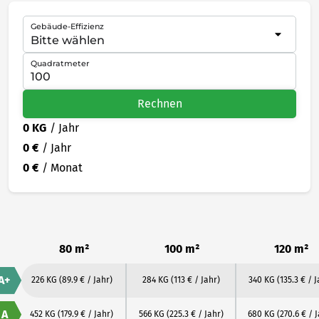
Gebäude-Effizienz
Quadratmeter
Rechnen
0 KG
/ Jahr
0 €
/ Jahr
0 €
/ Monat
80 m²
100 m²
120 m²
A+
226 KG
(89.9 € / Jahr)
284 KG
(113 € / Jahr)
340 KG
(135.3 € / J
A
452 KG
(179.9 € / Jahr)
566 KG
(225.3 € / Jahr)
680 KG
(270.6 € / 