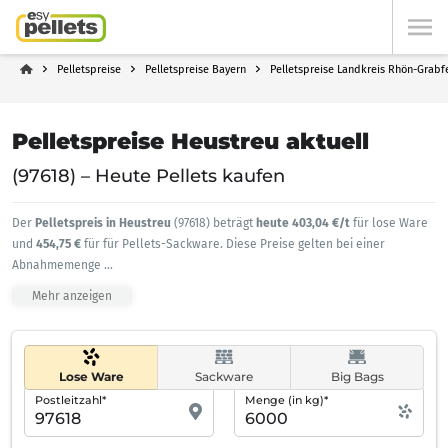
Pelletspreise
Pelletspreise Bayern
Pelletspreise Landkreis Rhön-Grabf
Pelletspreise Heustreu aktuell
(97618) – Heute Pellets kaufen
Der
Pelletspreis in Heustreu
(97618) beträgt
heute 403,04 €/t
für lose Ware
und
454,75 €
für für Pellets-Sackware. Diese Preise gelten bei einer
Abnahmemenge
...
Mehr anzeigen
Lose Ware
Sackware
Big Bags
Postleitzahl*
Menge (in kg)*