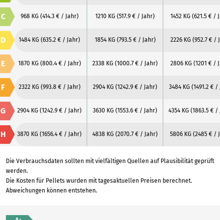
C
968 KG
(414.3 € / Jahr)
1210 KG
(517.9 € / Jahr)
1452 KG
(621.5 € / 
D
1484 KG
(635.2 € / Jahr)
1854 KG
(793.5 € / Jahr)
2226 KG
(952.7 € / 
E
1870 KG
(800.4 € / Jahr)
2338 KG
(1000.7 € / Jahr)
2806 KG
(1201 € / 
F
2322 KG
(993.8 € / Jahr)
2904 KG
(1242.9 € / Jahr)
3484 KG
(1491.2 € /
G
2904 KG
(1242.9 € / Jahr)
3630 KG
(1553.6 € / Jahr)
4354 KG
(1863.5 € /
H
3870 KG
(1656.4 € / Jahr)
4838 KG
(2070.7 € / Jahr)
5806 KG
(2485 € / 
Die Verbrauchsdaten sollten mit vielfältigen Quellen auf Plausibilität geprüft
werden.
Die Kosten für Pellets wurden mit tagesaktuellen Preisen berechnet.
Abweichungen können entstehen.
A+