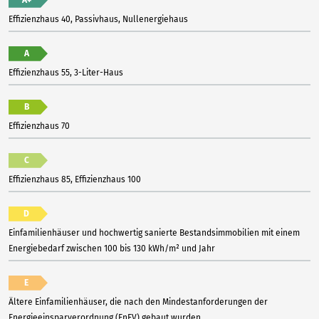
Effizienzhaus 40, Passivhaus, Nullenergiehaus
A
Effizienzhaus 55, 3-Liter-Haus
B
Effizienzhaus 70
C
Effizienzhaus 85, Effizienzhaus 100
D
Einfamilienhäuser und hochwertig sanierte Bestandsimmobilien mit einem
Energiebedarf zwischen 100 bis 130 kWh/m² und Jahr
E
Ältere Einfamilienhäuser, die nach den Mindestanforderungen der
Energieeinsparverordnung (EnEV) gebaut wurden