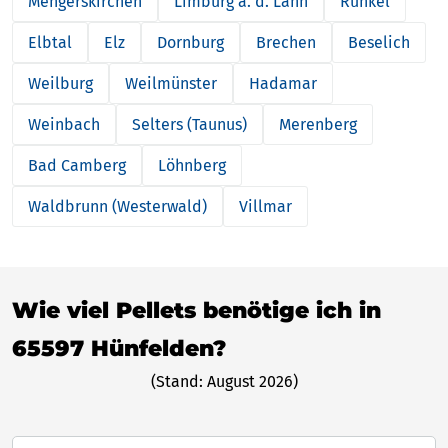
Mengerskirchen
Limburg a. d. Lahn
Runkel
Elbtal
Elz
Dornburg
Brechen
Beselich
Weilburg
Weilmünster
Hadamar
Weinbach
Selters (Taunus)
Merenberg
Bad Camberg
Löhnberg
Waldbrunn (Westerwald)
Villmar
Wie viel Pellets benötige ich in
65597 Hünfelden?
(Stand: August 2026)