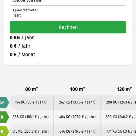
Quadratmeter
Rechnen
0 KG
/ Jahr
0 €
/ Jahr
0 €
/ Monat
80 m²
100 m²
120 m²
A+
194 KG
(83 € / Jahr)
242 KG
(103.6 € / Jahr)
290 KG
(124.1 € / J
A
388 KG
(166.1 € / Jahr)
484 KG
(207.2 € / Jahr)
580 KG
(248.2 € / 
B
516 KG
(220.8 € / Jahr)
646 KG
(276.5 € / Jahr)
774 KG
(331.3 € / J