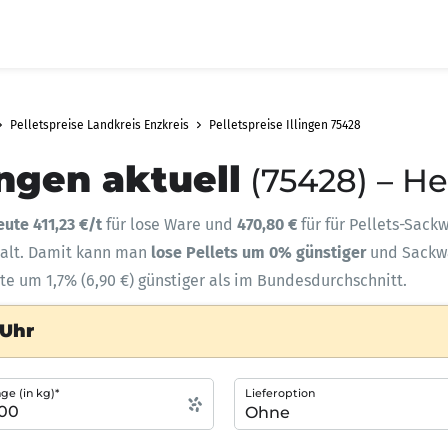
Pelletspreise Landkreis Enzkreis
Pelletspreise Illingen 75428
ingen aktuell
(75428) – He
eute 411,23 €/t
für lose Ware und
470,80 €
für für Pellets-Sack
halt. Damit kann man
lose Pellets um 0% günstiger
und Sack
ute um 1,7% (6,90 €) günstiger als im Bundesdurchschnitt.
 Uhr
e (in kg)*
Lieferoption