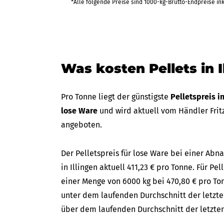
440,12 €
*Alle folgende Preise sind 1000-kg-Brutto-Endpreise in
bis Fr 18
(in 30 Tagen
2.640,74 €
Was kosten Pellets in I
440,12 €
bis Fr 18
(in 30 Tagen
2.640,74 €
Pro Tonne liegt der günstigste
Pelletspreis i
lose Ware
und wird aktuell vom Händler Fri
angeboten.
458,23 €
bis Fr 25
(in 35 Tagen)
2.749,37 €
Der Pelletspreis für lose Ware bei einer A
in Illingen aktuell 411,23 € pro Tonne. Für Pel
einer Menge von 6000 kg bei 470,80 € pro Ton
unter dem laufenden Durchschnitt der letzten
über dem laufenden Durchschnitt der letzten