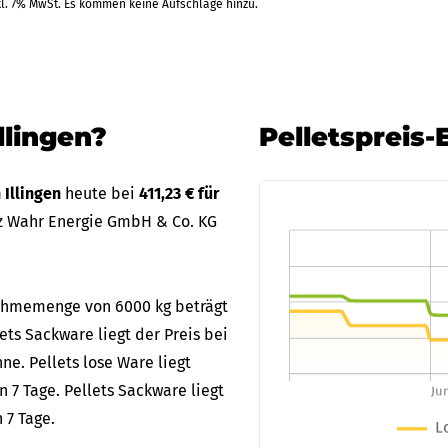
kl. 7% MwSt. Es kommen keine Aufschläge hinzu.
.09.2026
BWW E
)
EC-Karte
+2 Weitere Zahlarten
llingen?
Pelletspreis-
.09.2026
Stolc
)
EC-Karte
n Illingen
heute bei
411,23 € für
+2 Weitere Zahlarten
tz Wahr Energie GmbH & Co. KG
.09.2026
Tiltm
bnahmemenge von 6000 kg beträgt
Rechnung
+1 Weitere Zahlarten
lets Sackware liegt der Preis bei
RAL
ne. Pellets lose Ware liegt
 7 Tage. Pellets Sackware liegt
 7 Tage.