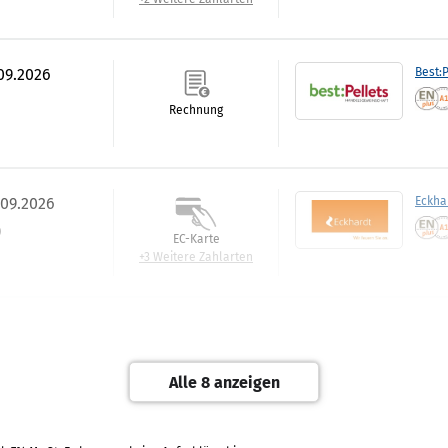
.09.2026
Best:P
Rechnung
.09.2026
Eckha
)
EC-Karte
+3 Weitere Zahlarten
.09.2026
Klug 
)
EC-Karte
Alle 8 anzeigen
+2 Weitere Zahlarten