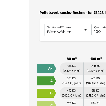
Pelletsverbrauchs-Rechner für 75428 I
Gebäude-Effizienz
Quadrat
80 m²
100 m²
184 KG
230 KG
A+
(75.6 € / Jahr)
(94.5 € / Jahr)
370 KG
462 KG
A
(152.1 € / Jahr)
(189.9 € / Jahr)
492 KG
616 KG
B
(202.2 € / Jahr)
(253.2 € / Jahr)
924 KG
1154 KG
C