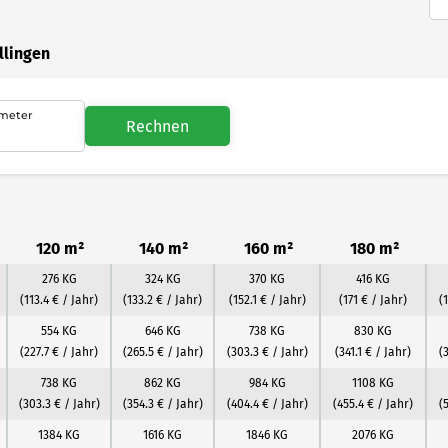
llingen
meter
Rechnen
120 m²
140 m²
160 m²
180 m²
276 KG
324 KG
370 KG
416 KG
(113.4 € / Jahr)
(133.2 € / Jahr)
(152.1 € / Jahr)
(171 € / Jahr)
(
554 KG
646 KG
738 KG
830 KG
(227.7 € / Jahr)
(265.5 € / Jahr)
(303.3 € / Jahr)
(341.1 € / Jahr)
(
738 KG
862 KG
984 KG
1108 KG
(303.3 € / Jahr)
(354.3 € / Jahr)
(404.4 € / Jahr)
(455.4 € / Jahr)
(
1384 KG
1616 KG
1846 KG
2076 KG