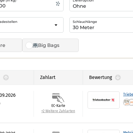
e (in kg)*
Lieferoption
adestellen
Schlauchlänge
re
Big Bags
Zahlart
Bewertung
.09.2026
Trieb
)
EC-Karte
+2 Weitere Zahlarten
Mehri