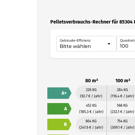
Pelletsverbrauchs-Rechner für 85304
Gebäude-Effizienz
Quadrat
80 m²
100 m²
226 KG
284 KG
A+
(92.7 € / Jahr)
(116.4 € / Jahr)
452 KG
566 KG
A
(185.3 € / Jahr)
(232.1 € / Jahr)
604 KG
754 KG
B
(247.6 € / Jahr)
(309.1 € / Jahr)