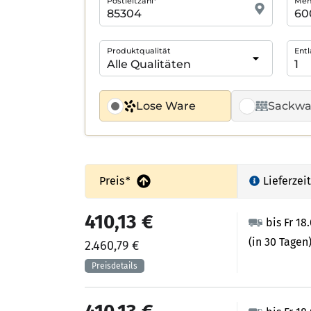
Postleitzahl*
Meng
Produktqualität
Entl
Lose Ware
Sackwa
Preis
*
Lieferzeit
410,13 €
bis Fr 18
(in 30 Tagen
2.460,79 €