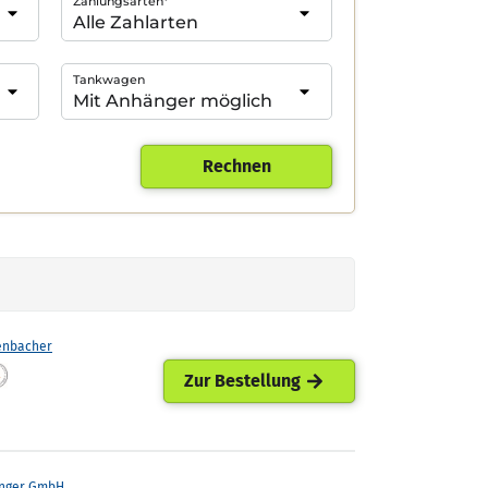
Zahlungsarten*
Tankwagen
Rechnen
enbacher
Zur Bestellung
nger GmbH