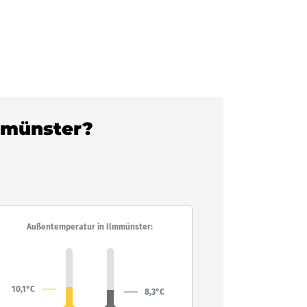
lmmünster?
Außentemperatur in Ilmmünster:
10,1°C
8,3°C