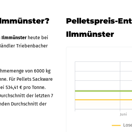
 Ilmmünster?
Pelletspreis-En
Ilmmünster
in Ilmmünster
heute bei
Händler Triebenbacher
bnahmemenge von 6000 kg
nne. Für Pellets Sackware
ei 534,41 € pro Tonne.
urchschnitt der letzten 7
enden Durchschnitt der