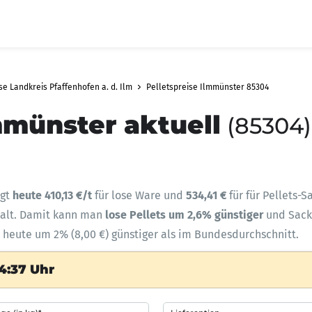
se Landkreis Pfaffenhofen a. d. Ilm
Pelletspreise Ilmmünster 85304
mmünster aktuell
(85304)
ägt
heute 410,13 €/t
für lose Ware und
534,41 €
für für Pellets-
halt. Damit kann man
lose Pellets um 2,6% günstiger
und Sac
 heute um 2% (8,00 €) günstiger als im Bundesdurchschnitt.
4:37 Uhr