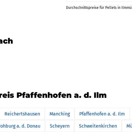
Durchschnittspreise für Pellets in Ilmmü
nach
eis Pfaffenhofen a. d. Ilm
Reichertshausen
Manching
Pfaffenhofen a. d. Ilm
ohburg a. d. Donau
Scheyern
Schweitenkirchen
Mü