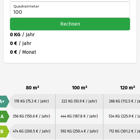
Quadratmeter
Rechnen
0 KG
/ Jahr
0 €
/ Jahr
0 €
/ Monat
80 m²
100 m²
120 m²
A+
178 KG
(75.3 € / Jahr)
222 KG
(93.9 € / Jahr)
266 KG
(112.5 € / J
A
356 KG
(150.6 € / Jahr)
444 KG
(187.8 € / Jahr)
534 KG
(225.9 € / J
B
474 KG
(200.5 € / Jahr)
592 KG
(250.4 € / Jahr)
712 KG
(301.2 € / J