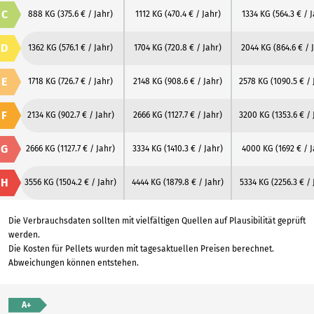
C
888 KG
(375.6 € / Jahr)
1112 KG
(470.4 € / Jahr)
1334 KG
(564.3 € / 
D
1362 KG
(576.1 € / Jahr)
1704 KG
(720.8 € / Jahr)
2044 KG
(864.6 € / 
E
1718 KG
(726.7 € / Jahr)
2148 KG
(908.6 € / Jahr)
2578 KG
(1090.5 € / 
F
2134 KG
(902.7 € / Jahr)
2666 KG
(1127.7 € / Jahr)
3200 KG
(1353.6 € / 
G
2666 KG
(1127.7 € / Jahr)
3334 KG
(1410.3 € / Jahr)
4000 KG
(1692 € / 
H
3556 KG
(1504.2 € / Jahr)
4444 KG
(1879.8 € / Jahr)
5334 KG
(2256.3 € / 
Die Verbrauchsdaten sollten mit vielfältigen Quellen auf Plausibilität geprüft
werden.
Die Kosten für Pellets wurden mit tagesaktuellen Preisen berechnet.
Abweichungen können entstehen.
A+