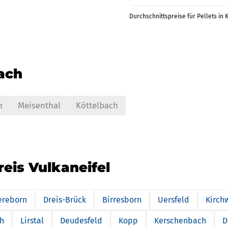
Durchschnittspreise für Pellets in 
nach
n
Meisenthal
Köttelbach
reis Vulkaneifel
ereborn
Dreis-Brück
Birresborn
Uersfeld
Kirch
h
Lirstal
Deudesfeld
Kopp
Kerschenbach
D