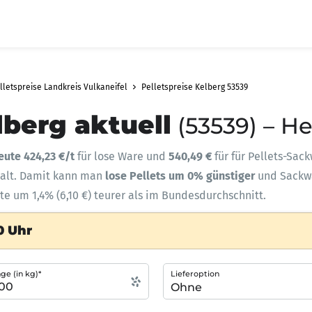
lletspreise Landkreis Vulkaneifel
Pelletspreise Kelberg 53539
lberg aktuell
(53539) – H
eute 424,23 €/t
für lose Ware und
540,49 €
für für Pellets-Sac
halt. Damit kann man
lose Pellets um 0% günstiger
und Sack
te um 1,4% (6,10 €) teurer als im Bundesdurchschnitt.
0 Uhr
e (in kg)*
Lieferoption