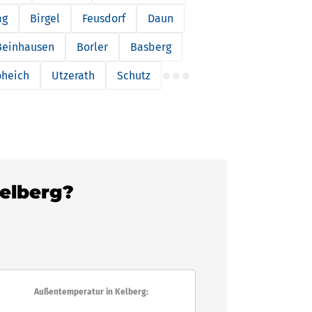
ag
Birgel
Feusdorf
Daun
Beinhausen
Borler
Basberg
oheich
Utzerath
Schutz
Kelberg?
Außentemperatur in Kelberg: