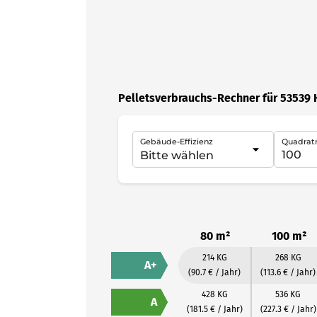
Pelletsverbrauchs-Rechner für 53539 
Gebäude-Effizienz
Quadrat
80 m²
100 m²
214 KG
268 KG
A+
(90.7 € / Jahr)
(113.6 € / Jahr)
428 KG
536 KG
A
(181.5 € / Jahr)
(227.3 € / Jahr)