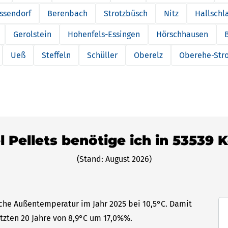
issendorf
Berenbach
Strotzbüsch
Nitz
Hallschl
Gerolstein
Hohenfels-Essingen
Hörschhausen
Ueß
Steffeln
Schüller
Oberelz
Oberehe-Str
l Pellets benötige ich in 53539 
(Stand: August 2026)
iche Außentemperatur im Jahr 2025 bei 10,5°C. Damit
etzten 20 Jahre von 8,9°C um 17,0%%.