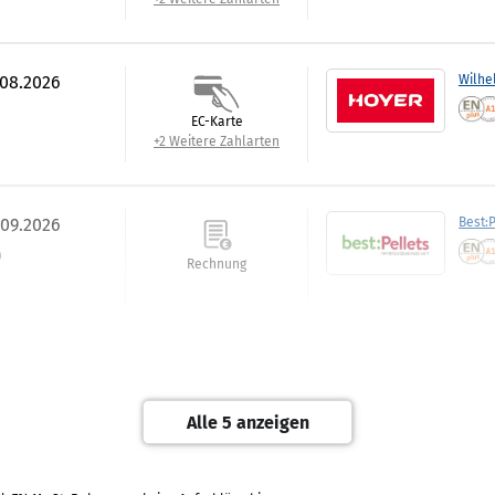
.08.2026
Wilhe
EC-Karte
+2 Weitere Zahlarten
.09.2026
Best:P
)
Rechnung
.09.2026
Tiltm
Rechnung
Alle 5 anzeigen
+1 Weitere Zahlarten
RAL