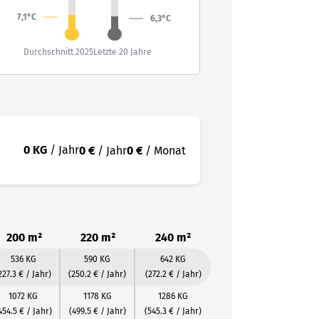
7,1°C
6,3°C
Durchschnitt 2025
Letzte 20 Jahre
0 KG
/ Jahr
0 €
/ Jahr
0 €
/ Monat
200 m²
220 m²
240 m²
536 KG
590 KG
642 KG
227.3 € / Jahr)
(250.2 € / Jahr)
(272.2 € / Jahr)
1072 KG
1178 KG
1286 KG
454.5 € / Jahr)
(499.5 € / Jahr)
(545.3 € / Jahr)